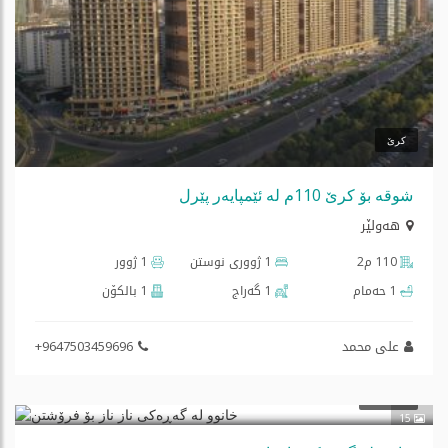
کرێ
شوقە بۆ کرێ 110م لە ئێمپایەر پێرل
هه‌ولێر
110 م2
1 ژووری نوستن
1 ژوور
1 حەمام
1 گه‌راج
1 بالكۆن
علی محمد
+9647503459696
$280,000
فرۆشتن
15