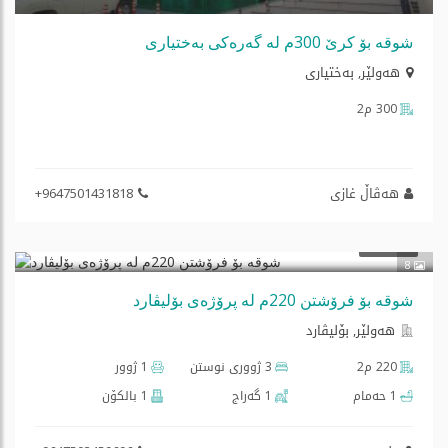
شوقە بۆ کرێ 300م لە گەرەکی بەختیاری
هه‌ولێر
,
به‌ختيارى
300 م2
هەڤاڵ غازی
+9647501431818
$240,000
فرۆشتن
8
شوقە بۆ فرۆشتن 220م لە پرۆژەی بۆلیڤارد
هه‌ولێر, بۆلیڤارد
220 م2
3 ژووری نوستن
1 ژوور
1 حەمام
1 گه‌راج
1 بالكۆن