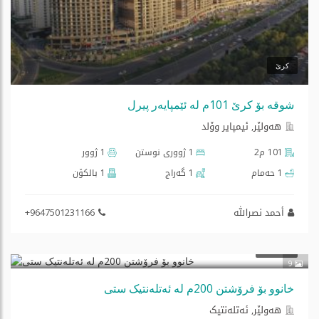
کرێ
شوقە بۆ کرێ 101م لە ئێمپایەر پیرل
هه‌ولێر, ئیمپایر وۆلد
101 م2
1 ژووری نوستن
1 ژوور
1 حەمام
1 گه‌راج
1 بالكۆن
أحمد نصرالله
+9647501231166
$125,000
فرۆشتن
9
خانوو بۆ فرۆشتن 200م لە ئەتلەنتیک ستی
هه‌ولێر, ئەتلەنتیک