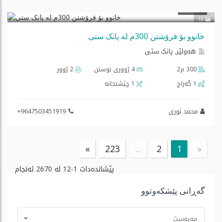
فرۆشتن
10
خانوو بۆ فرۆشتن 300م لە پانک ستی
هه‌ولێر, پانک ستی
300 م2
4 ژووری نوستن
2 ژوور
1 گه‌راج
1 چێشتخانه‌
محمد نوری
+9647503451919
»
223
...
2
1
«
پێشاندەدات
1-12
لە
2670
ئەنجام
گه‌ڕانی پێشكه‌وتوو
مه‌به‌ست