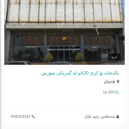
کرێ
باڵەخانە بۆ کرێ 620م لە گەرەکی شۆرش
هه‌ولێر
620 م2
مصطفی جنید فائز
7505303333