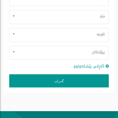
شار
ناوچە
پڕۆژه‌كان
گه‌ڕانی پێشكه‌وتوو