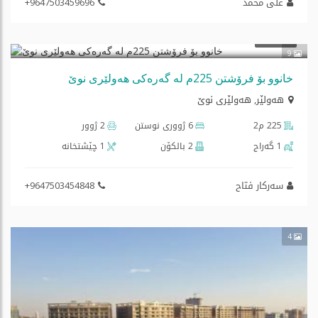
علی محمد
+9647503459696
$210,000
فرۆشتن
9
خانوو بۆ فرۆشتن 225م لە گەرەکی هەولێری نوێ
هه‌ولێر
,
هەولێری نوێ
225 م2
6 ژووری نوستن
2 ژوور
1 گه‌راج
2 بالكۆن
1 چێشتخانه‌
سەرکار فتاح
+9647503454848
4