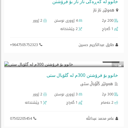
خانوو لە گەڕەکی ناز ناز بۆ فرۆشتن
هه‌ولێر
,
ناز ناز
200 م2
4 ژووری نوستن
2 ژوور
1 گه‌راج
2 چێشتخانه‌
طارق عبدالکریم حسین
+9647505752323
$150,000
فرۆشتن
10
خانوو بۆ فرۆشتن 300م لە گلۆبال ستی
هه‌ولێر, گڵۆباڵ ستی
300 م2
3 ژووری نوستن
2 ژوور
2 حەمام
1 گه‌راج
1 چێشتخانه‌
عامر محمد عبداللە
07502205454