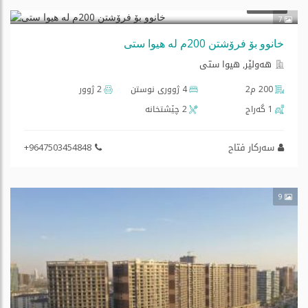
فرۆشتن
7
خانوو بۆ فرۆشتن 200م لە هیوا ستی
هه‌ولێر, هیوا ستی
200 م2
4 ژووری نوستن
2 ژوور
1 گه‌راج
2 چێشتخانه‌
سەرکار فتاح
+9647503454848
9