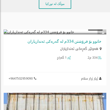
موڵک لە تورکیا
فرۆشتن
1
خانوو بۆ فرۆشتن 334م لە گەرەکی ئەندازیاران
هه‌ولێر
,
گەڕەکی ئەندازیاران
334 م2
1 گه‌راج
ژیار زرار سلام
+9647502959090
9