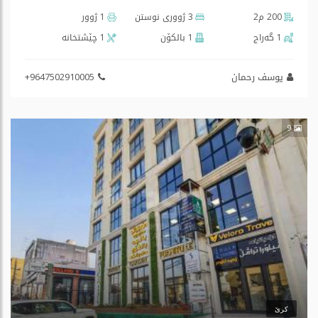
200 م2
3 ژووری نوستن
1 ژوور
1 گه‌راج
1 بالكۆن
1 چێشتخانه‌
یوسف رحمان
+9647502910005
9
کرێ