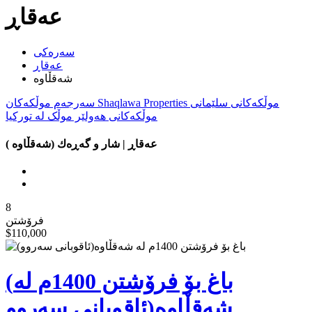
عه‌قاڕ
سه‌ره‌کی
عه‌قاڕ
شەقڵاوە
موڵكەكانی سلێمانی
Shaqlawa Properties
سەرجەم موڵكەكان
موڵكەكانی هەولێر
موڵک لە تورکیا
عه‌قاڕ | شار و گه‌ڕه‌ك (شەقڵاوە )
8
فرۆشتن
$110,000
(باغ بۆ فرۆشتن 1400م لە
شەقڵاوە(ئاقوبانی سەروو