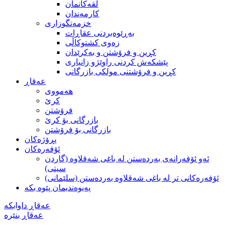
لقه‌كانمان
كارمه‌ندان
خزمه‌تگوزاری
بەڕێوەبردنی عقاڕات
زەوی کشتوکاڵی
كڕين و فرۆشتن و به‌كرێدان
پێشکەش کردنی راوێژو زانیاری
کڕین و فرۆشتنی مولکی بازرگانی
عه‌قاڕ
هه‌مووی
کرێ
فرۆشتن
بازرگانی بۆ كرێ
بازرگانی بۆ فرۆشتن
پڕۆژه‌كان
ئۆفەرەکان
ئەو ئۆفەرانەی بەردەستن لە با‌غی شەقلاوە (گاردن
سیتی)
ئۆفەرەکانی تر لە باغی شەقلاوە بەردەستن (سلێمانی)
په‌یوه‌ندیمان پێوه‌ بکه
عه‌قاڕ داوابكه
عه‌قاڕ بنێره