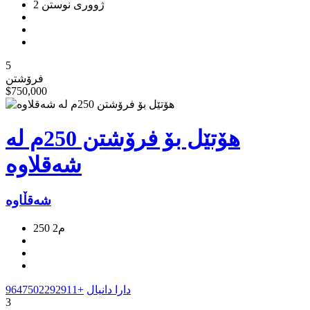
2 ژووری نوستن
5
فرۆشتن
$750,000
هۆتێل بۆ فرۆشتن 250م لە
شەقلاوە
شەقڵاوە
250 م2
دارا دانیال
+9647502292911
3