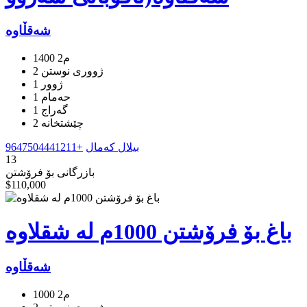
شەقڵاوە
1400 م2
2 ژووری نوستن
1 ژوور
1 حەمام
1 گه‌راج
بیلال کەمال
+9647504441211
13
بازرگانی بۆ فرۆشتن
$110,000
باغ بۆ فرۆشتن 1000م لە شقلاوە
شەقڵاوە
1000 م2