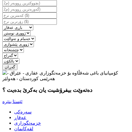
دەتەوێت بیفرۆشیت یان بەكرێ بدەیت ؟
سه‌ره‌کی
عه‌قاڕ
خزمه‌تگوزاری
لقه‌كانمان