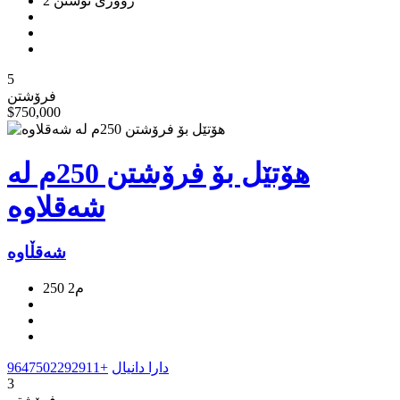
2 ژووری نوستن
5
فرۆشتن
$750,000
هۆتێل بۆ فرۆشتن 250م لە
شەقلاوە
شەقڵاوە
250 م2
دارا دانیال
+9647502292911
3