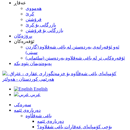
عه‌قاڕ
هه‌مووی
کرێ
فرۆشتن
بازرگانی بۆ كرێ
بازرگانی بۆ فرۆشتن
پڕۆژه‌كان
ئۆفەرەکان
ئەو ئۆفەرانەی بەردەستن لە با‌غی شەقلاوە (گاردن
سیتی)
ئۆفەرەکانی تر لە باغی شەقلاوە بەردەستن (سلێمانی)
په‌یوه‌ندیمان پێوه‌ بکه
English
عربي
سه‌ره‌کی
ده‌رباره‌ی ئێمه
باغی شەقڵاوە
ده‌رباره‌ی ئێمه
بۆچى كۆمپانياى عەقارات باغی شقلاوە؟