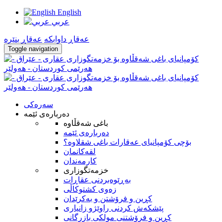
English
عربي
عه‌قاڕ داوابكه
عه‌قاڕ بنێره
Toggle navigation
سه‌ره‌کی
ده‌رباره‌ی ئێمه
باغی شەقڵاوە
ده‌رباره‌ی ئێمه
بۆچى كۆمپانياى عەقارات باغی شقلاوە؟
لقه‌كانمان
كارمه‌ندان
خزمه‌تگوزاری
بەڕێوەبردنی عقاڕات
زەوی کشتوکاڵی
كڕين و فرۆشتن و به‌كرێدان
پێشکەش کردنی راوێژو زانیاری
کڕین و فرۆشتنی مولکی بازرگانی