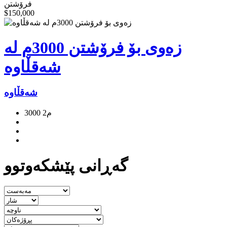
فرۆشتن
$150,000
زەوی بۆ فرۆشتن 3000م لە
شەقڵاوە
شەقڵاوە
3000 م2
گه‌ڕانی پێشكه‌وتوو