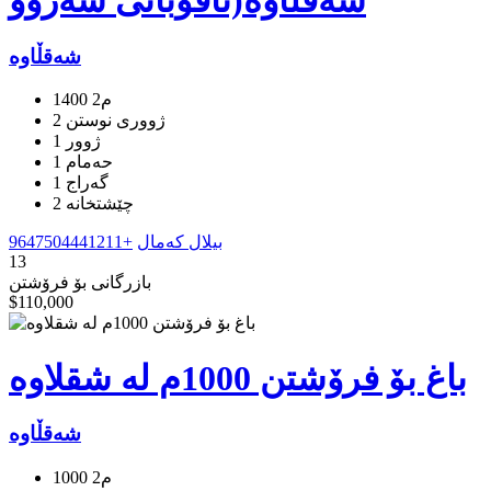
شەقڵاوە(ئاقوبانی سەروو
شەقڵاوە
1400 م2
2 ژووری نوستن
1 ژوور
1 حەمام
1 گه‌راج
بیلال کەمال
+9647504441211
13
بازرگانی بۆ فرۆشتن
$110,000
باغ بۆ فرۆشتن 1000م لە شقلاوە
شەقڵاوە
1000 م2