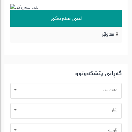
لقی سەرەکی
هه‌ولێر
گه‌ڕانی پێشكه‌وتوو
مه‌به‌ست
شار
ناوچە