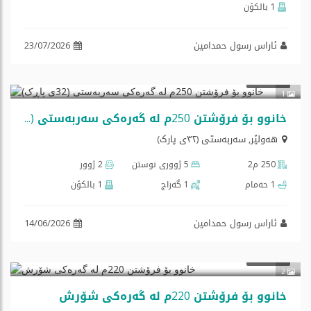
1 بالكۆن
ئاراس رسول حمدامین
23/07/2026
$315,000
فرۆشتن
1
خانوو بۆ فرۆشتن 250م لە گەرەکی سەربەستی (32ی پاڕک)
هه‌ولێر
,
سەربەستی (٣٢ی پارک)
250 م2
5 ژووری نوستن
2 ژوور
1 حەمام
1 گه‌راج
1 بالكۆن
ئاراس رسول حمدامین
14/06/2026
$257,500
فرۆشتن
2
خانوو بۆ فرۆشتن 220م لە گەرەکی شۆرش