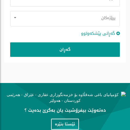
پڕۆژه‌كان
گه‌ڕانی پێشكه‌وتوو
دەتەوێت بیفرۆشیت یان بەكرێ بدەیت ؟
ئێستا بنێره‌