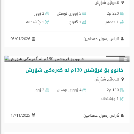
هه‌ولێر
,
شۆڕش
220 م2
5 ژووری نوستن
2 ژوور
1 حەمام
1 گه‌راج
1 چێشتخانه‌
ئاراس رسول حمدامین
05/01/2026
فرۆشتن
1
خانوو بۆ فرۆشتن 130م لە گەرەکی شۆرش
هه‌ولێر
,
شۆڕش
130 م2
4 ژووری نوستن
2 ژوور
1 چێشتخانه‌
ئاراس رسول حمدامین
17/11/2025