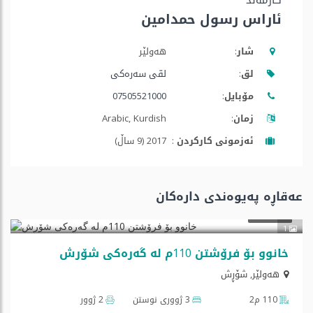
کارمەند
ئاراس رسول حمدامین
شار:
هه‌ولێر
لق:
لقی سەرەکی
مۆبایل:
07505521000
زمان:
Arabic, Kurdish
ئه‌زمونی كاركردن :
2017 (9 ساڵ)
عەقاڕە پەیوەندی دارەكان
$112,500
فرۆشتن
1
خانوو بۆ فرۆشتن 110م لە گەرەکی شۆرش
هه‌ولێر
,
شۆڕش
110 م2
3 ژووری نوستن
2 ژوور