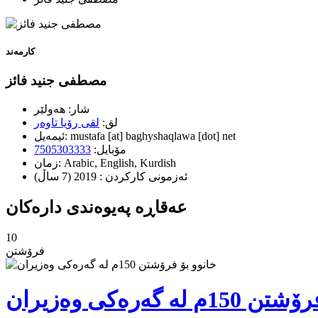
کارمەند
مصطفی جنید فائز
شار:
هه‌ولێر
لق:
لقی رۆیا تاوەر
baghyshaqlawa [dot] net
[at]
mustafa
ئیمه‌یل:
مۆبایل:
7505303333
Arabic, English, Kurdish
زمان:
ئه‌زمونی كاركردن :
2019 (7 ساڵ)
عەقاڕە پەیوەندی دارەكان
10
فرۆشتن
لە گەرەكی وەزیران