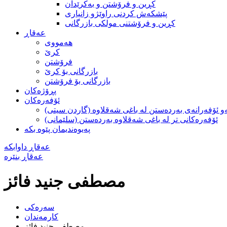
كڕين و فرۆشتن و به‌كرێدان
پێشکەش کردنی راوێژو زانیاری
کڕین و فرۆشتنی مولکی بازرگانی
عه‌قاڕ
هه‌مووی
کرێ
فرۆشتن
بازرگانی بۆ كرێ
بازرگانی بۆ فرۆشتن
پڕۆژه‌كان
ئۆفەرەکان
و ئۆفەرانەی بەردەستن لە با‌غی شەقلاوە (گاردن سیتی)
ئۆفەرەکانی تر لە باغی شەقلاوە بەردەستن (سلێمانی)
په‌یوه‌ندیمان پێوه‌ بکه
عه‌قاڕ داوابكه
عه‌قاڕ بنێره
مصطفی جنید فائز
سه‌ره‌کی
كارمه‌ندان
مصطفی جنید فائز