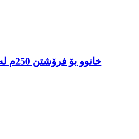
خانوو بۆ فرۆشتن 250م لە گەرەکی سەربەستی (32ی پاڕک)