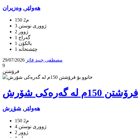
هه‌ولێر
,
وەزیران
150 م2
3 ژووری نوستن
2 ژوور
1 گه‌راج
1 بالكۆن
مصطفی جنید فائز
29/07/2026
9
فرۆشتن
1م لە گەرەکی شۆرش
هه‌ولێر
,
شۆڕش
150 م2
4 ژووری نوستن
2 ژوور