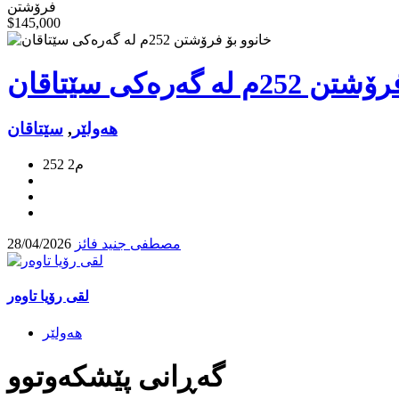
فرۆشتن
$145,000
 لە گەرەکی سێتاقان
هه‌ولێر
,
سێتاقان
252 م2
مصطفی جنید فائز
28/04/2026
لقی رۆیا تاوەر
هه‌ولێر
گه‌ڕانی پێشكه‌وتوو