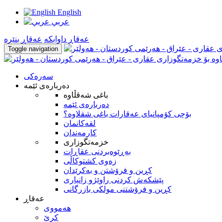
English
عربي
عه‌قاڕ داوابكه
عه‌قاڕ بنێره
Toggle navigation
سه‌ره‌کی
ده‌رباره‌ی ئێمه
باغی شەقڵاوە
ده‌رباره‌ی ئێمه
بۆچى كۆمپانياى عەقارات باغی شقلاوە؟
لقه‌كانمان
كارمه‌ندان
خزمه‌تگوزاری
بەڕێوەبردنی عقاڕات
زەوی کشتوکاڵی
كڕين و فرۆشتن و به‌كرێدان
پێشکەش کردنی راوێژو زانیاری
کڕین و فرۆشتنی مولکی بازرگانی
عه‌قاڕ
هه‌مووی
کرێ