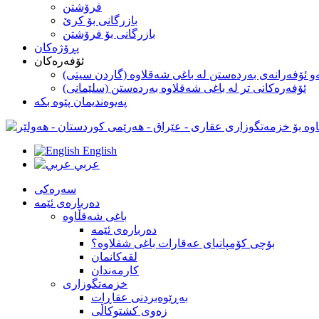
فرۆشتن
بازرگانی بۆ كرێ
بازرگانی بۆ فرۆشتن
پڕۆژه‌كان
ئۆفەرەکان
و ئۆفەرانەی بەردەستن لە با‌غی شەقلاوە (گاردن سیتی)
ئۆفەرەکانی تر لە باغی شەقلاوە بەردەستن (سلێمانی)
په‌یوه‌ندیمان پێوه‌ بکه
English
عربي
سه‌ره‌کی
ده‌رباره‌ی ئێمه
باغی شەقڵاوە
ده‌رباره‌ی ئێمه
بۆچى كۆمپانياى عەقارات باغی شقلاوە؟
لقه‌كانمان
كارمه‌ندان
خزمه‌تگوزاری
بەڕێوەبردنی عقاڕات
زەوی کشتوکاڵی