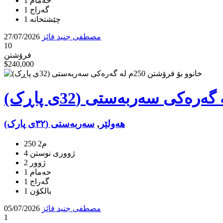
1 حەمام
1 گه‌راج
مصطفی جنید فائز
27/07/2026
10
فرۆشتن
$240,000
هه‌ولێر
,
سەربەستی (٣٢ی پارک)
250 م2
4 ژووری نوستن
2 ژوور
1 حەمام
1 گه‌راج
1 بالكۆن
مصطفی جنید فائز
05/07/2026
1