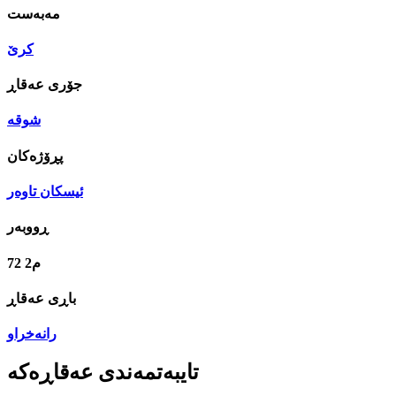
مه‌به‌ست
کرێ
جۆری عه‌قاڕ
شوقە
پڕۆژه‌كان
ئیسکان تاوەر
ڕووبه‌ر
72 م2
رانەخراو
تایبەتمەندی عەقاڕەكە