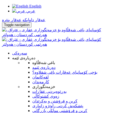
English
عربي
عه‌قاڕ داوابكه
عه‌قاڕ بنێره
Toggle navigation
سه‌ره‌کی
ده‌رباره‌ی ئێمه
باغی شەقڵاوە
ده‌رباره‌ی ئێمه
بۆچى كۆمپانياى عەقارات باغی شقلاوە؟
لقه‌كانمان
كارمه‌ندان
خزمه‌تگوزاری
بەڕێوەبردنی عقاڕات
زەوی کشتوکاڵی
كڕين و فرۆشتن و به‌كرێدان
پێشکەش کردنی راوێژو زانیاری
کڕین و فرۆشتنی مولکی بازرگانی