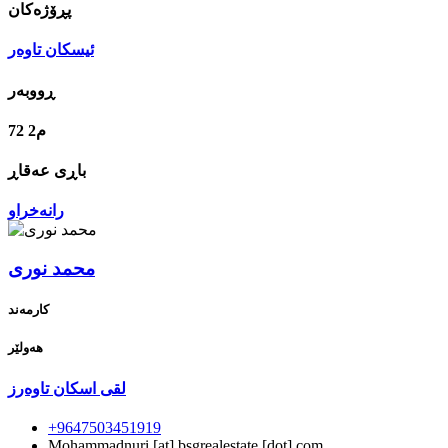
پڕۆژه‌كان
ئیسکان تاوەر
ڕووبه‌ر
72 م2
رانەخراو
محمد نوری
کارمەند
هه‌ولێر
لقی اسکان تاوەرز
+9647503451919
Mohammadnuri
[at]
bsgrealestate [dot] com