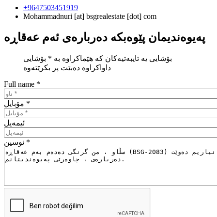
+9647503451919
Mohammadnuri
[at]
bsgrealestate [dot] com
بۆشایی یە تایبەتیەكان كە هێماكراوە بە * بۆشایی
داواكراوە دەبێت پر بكرێتەوە
Full name
*
*
مۆبایل
ئیمه‌یل
*
نوسین