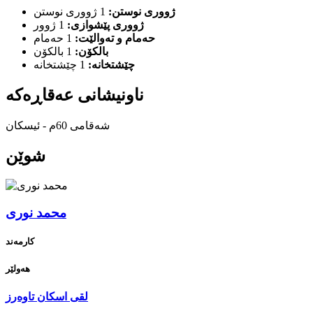
ژووری نوستن:
1 ژووری نوستن
ژووری پێشوازی:
1 ژوور
حەمام و تەوالێت:
1 حەمام
بالكۆن:
1 بالكۆن
چێشتخانه‌:
شەقامی 60م - ئیسکان
شوێن
محمد نوری
کارمەند
هه‌ولێر
لقی اسکان تاوەرز