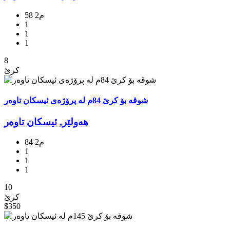
58 م2
1
1
1
8
کرێ
شوقە بۆ کرێ 84م لە پرۆژەی ئیسکان تاوەر
هه‌ولێر, ئیسکان تاوەر
84 م2
1
1
1
10
کرێ
$350