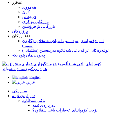
عه‌قاڕ
هه‌مووی
کرێ
فرۆشتن
بازرگانی بۆ كرێ
بازرگانی بۆ فرۆشتن
پڕۆژه‌كان
ئۆفەرەکان
ئەو ئۆفەرانەی بەردەستن لە با‌غی شەقلاوە (گاردن
سیتی)
ئۆفەرەکانی تر لە باغی شەقلاوە بەردەستن (سلێمانی)
په‌یوه‌ندیمان پێوه‌ بکه
English
عربي
سه‌ره‌کی
ده‌رباره‌ی ئێمه
باغی شەقڵاوە
ده‌رباره‌ی ئێمه
بۆچى كۆمپانياى عەقارات باغی شقلاوە؟