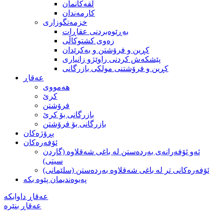
لقه‌كانمان
كارمه‌ندان
خزمه‌تگوزاری
بەڕێوەبردنی عقاڕات
زەوی کشتوکاڵی
كڕين و فرۆشتن و به‌كرێدان
پێشکەش کردنی راوێژو زانیاری
کڕین و فرۆشتنی مولکی بازرگانی
عه‌قاڕ
هه‌مووی
کرێ
فرۆشتن
بازرگانی بۆ كرێ
بازرگانی بۆ فرۆشتن
پڕۆژه‌كان
ئۆفەرەکان
ئەو ئۆفەرانەی بەردەستن لە با‌غی شەقلاوە (گاردن
سیتی)
ئۆفەرەکانی تر لە باغی شەقلاوە بەردەستن (سلێمانی)
په‌یوه‌ندیمان پێوه‌ بکه
عه‌قاڕ داوابكه
عه‌قاڕ بنێره