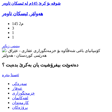
شوقە بۆ کرێ 145م لە ئیسکان تاوەر
هه‌ولێر, ئیسکان تاوەر
145 م2
3
1
1
بینینی زیاتر
دەتەوێت بیفرۆشیت یان بەكرێ بدەیت ؟
سه‌ره‌کی
عه‌قاڕ
خزمه‌تگوزاری
لقه‌كانمان
كارمه‌ندان
پڕۆژه‌كان