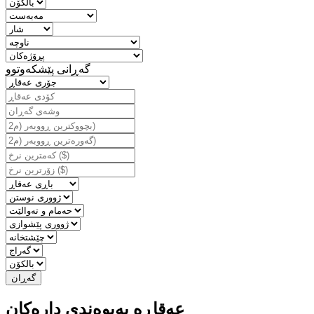
گه‌ڕانی پێشكه‌وتوو
عەقاڕە پەیوەندی دارەكان