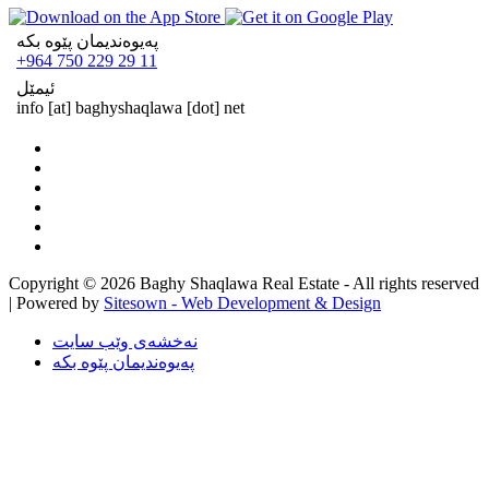
په‌یوه‌ندیمان پێوه‌ بکه
+964 750 229 29 11
ئیمێل
info
[at]
baghyshaqlawa [dot] net
Copyright © 2026 Baghy Shaqlawa Real Estate - All rights reserved
| Powered by
Sitesown - Web Development & Design
نه‌خشه‌ی وێب سایت
په‌یوه‌ندیمان پێوه‌ بکه