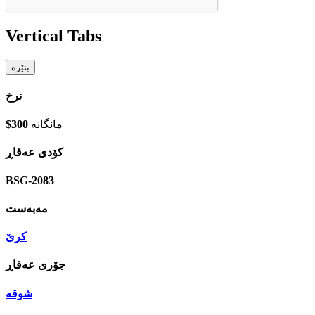
Vertical Tabs
نرخ
مانگانە
$300
كۆدی عه‌قاڕ
BSG-2083
مه‌به‌ست
کرێ
جۆری عه‌قاڕ
شوقە