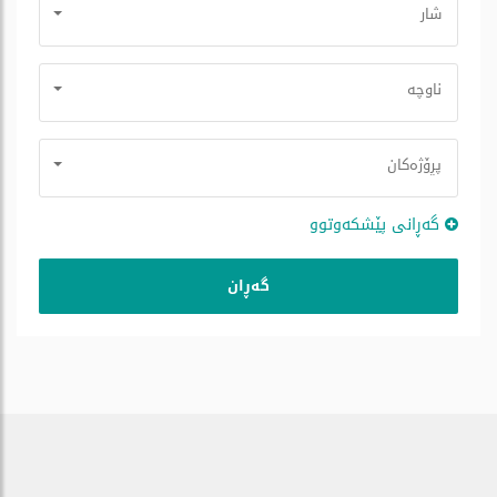
شار
ناوچە
پڕۆژه‌كان
گه‌ڕانی پێشكه‌وتوو