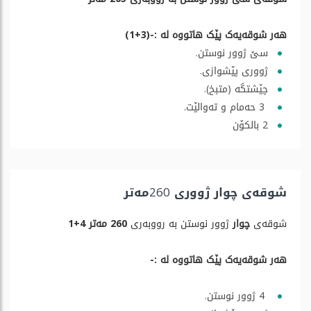
هەر شوقەیەک پێک هاتووە لە :-(3+1)
سێ ژوور نوستن.
ژووری پێشوازی.
چێشتگە (متبخ).
3 حەمام و تەوالێت.
2 بالکۆن
شوقەی چوار ژووری 260مەتر
شوقەی
چوار
ژوور نوستن بە رووبەری
260 مەتر 4+1
هەر شوقەیەک پێک هاتووە لە :-
4 ژوور نوستن.