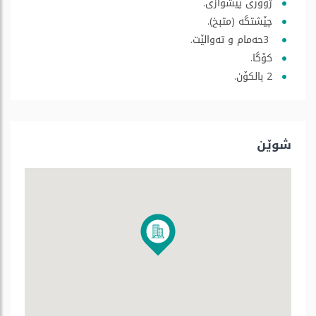
ژووری پێشوازی.
چێشتگە (متبخ).
3حەمام و تەوالێت.
کۆگا.
2 بالکۆن.
شوێن