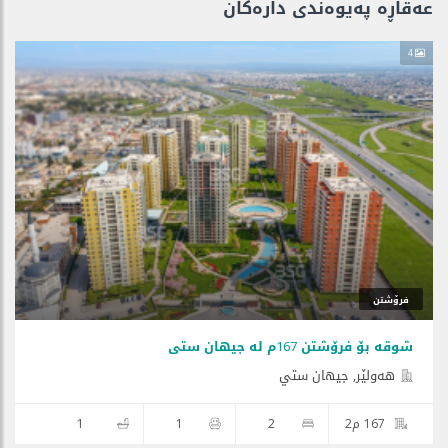
عەقاڕە پەیوەندی دارەكان
4
فرۆشتن
شوقە بۆ فرۆشتن 167م لە جیهان ستی
هه‌ولێر, جيهان ستي
167 م2
2
1
1