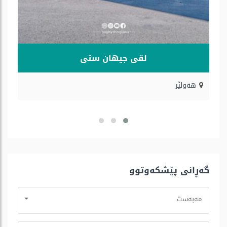
لقی جیهان ستی
هه‌ولێر
گه‌ڕانی پێشكه‌وتوو
مه‌به‌ست