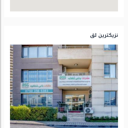
نزیكترین لق