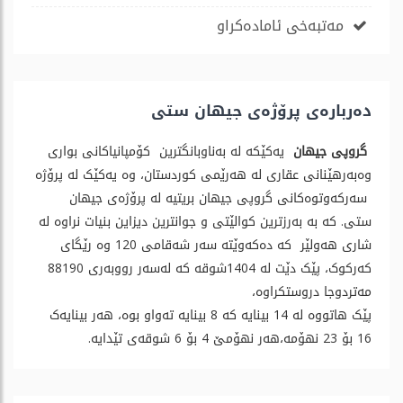
مەتبەخی ئامادەکراو
دەربارەی پرۆژەی جیهان ستی
گروپی جیهان
یەکێکە لە بەناوبانگترین کۆمپانیاکانی بواری
وەبەرهێنانی عقاری لە هەرێمی کوردستان، وە یەکێک لە پرۆژە
سەرکەوتوەکانی گروپی جیهان بریتیە لە پرۆژەی جیهان
ستی. کە بە بەرزترین کوالێتی و جوانترین دیزاین بنیات نراوە لە
شاری هەولێر کە دەکەوێتە سەر شەقامی 120 وە رێگای
کەرکوک، پێک دێت لە 1404شوقە کە لەسەر رووبەری 88190
مەتردوجا دروستکراوە،
پێک هاتووە لە 14 بینایە کە 8 بینایە تەواو بوە، هەر بینایەک
16 بۆ 23 نهۆمە،هەر نهۆمێ 4 بۆ 6 شوقەی تێدایە.