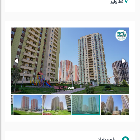
هه‌ولێر
ناونیشان