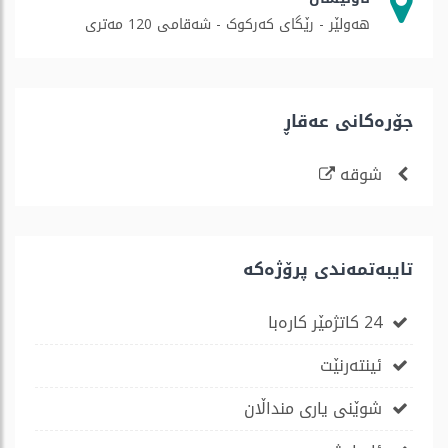
هەولێر - رێگای کەرکوک - شەقامی 120 مەتری
جۆره‌كانی عه‌قاڕ
شوقە
تایبەتمەندی پرۆژەكە
24 کاتژمێر کارەبا
ئینتەرنێت
شوێنی یاری منداڵان