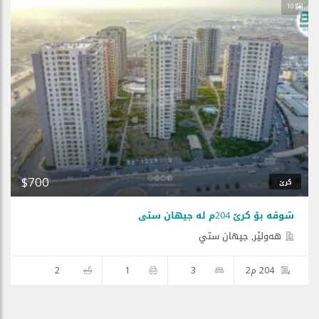
10
$700
کرێ
شوقە بۆ کرێ 204م لە جیهان ستی
هه‌ولێر, جيهان ستي
204 م2
3
1
2