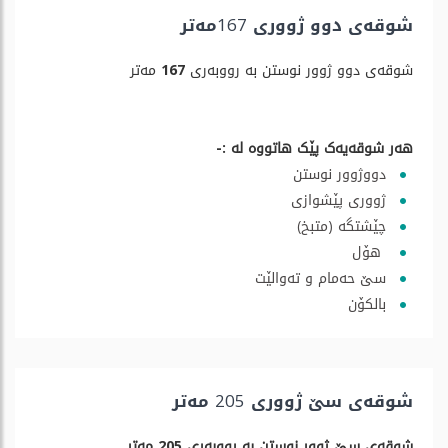
شوقەی دوو ژووری 167مەتر
شوقەی دوو ژوور نوستن بە رووبەری
167
مەتر
هەر شوقەیەک پێک هاتووە لە :-
دووژوور نوستن
ژووری پێشوازی
چێشتگە (متبخ)
هۆل
سێ حەمام و تەوالێت
بالکۆن
شوقەی سێ ژووری 205 مەتر
شوقەی سێ ژوور نوستن بە رووبەری 205 مەتر