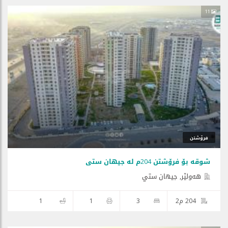
11
فرۆشتن
شوقە بۆ فرۆشتن 204م لە جیهان ستی
هه‌ولێر, جيهان ستي
204 م2
3
1
1