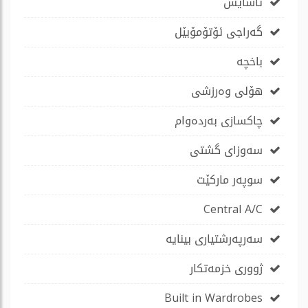
ئاسایش
گەراجی ئۆتۆمۆبێل
باخچە
هۆلی وەرزشی
چاكسازی بەردەوام
سەوزای گشتی
سوپەر مارکێت
Central A/C
سەرپەرشتیاری بینایە
ژووری خزمەتکار
Built in Wardrobes