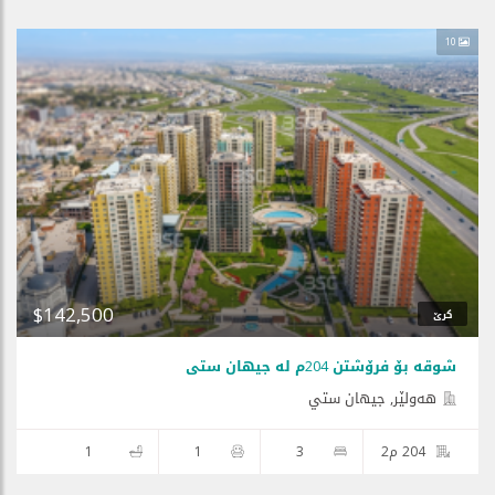
10
$142,500
کرێ
شوقە بۆ فرۆشتن 204م لە جیهان ستی
هه‌ولێر, جيهان ستي
204 م2
3
1
1