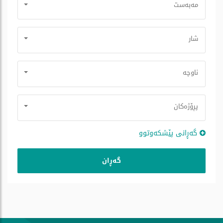
مه‌به‌ست
شار
ناوچە
پڕۆژه‌كان
گه‌ڕانی پێشكه‌وتوو