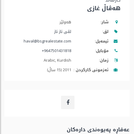
کارمەند
هەڤاڵ غازی
شار:
هه‌ولێر
لق:
لقی ناز ناز
ئیمه‌یل:
haval@bsgrealestate.com
مۆبایل:
+9647501431818
زمان:
Arabic, Kurdish
ئه‌زمونی كاركردن :
2011 (15 ساڵ)
عەقاڕە پەیوەندی دارەكان