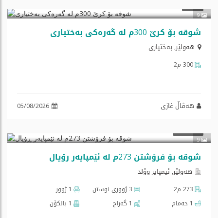
کرێ
9
شوقە بۆ کرێ 300م لە گەرەکی بەختیاری
هه‌ولێر
,
به‌ختيارى
300 م2
هەڤاڵ غازی
05/08/2026
$230,000
فرۆشتن
9
شوقە بۆ فرۆشتن 273م لە ئێمپایەر ڕۆیال
هه‌ولێر, ئیمپایر وۆلد
273 م2
3 ژووری نوستن
1 ژوور
1 حەمام
1 گه‌راج
1 بالكۆن