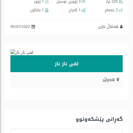
225 م2
3 ژووری نوستن
1 ژوور
2 حەمام
1 گه‌راج
1 بالكۆن
هەڤاڵ غازی
05/07/2022
لقی ناز ناز
هه‌ولێر
گه‌ڕانی پێشكه‌وتوو