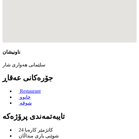
ناونیشان
سلێمانی هەواری شار
جۆره‌كانی عه‌قاڕ
Restaurant
خانوو
شوقە
تایبەتمەندی پرۆژەكە
24 کاتژمێر کارەبا
شوێنی یاری منداڵان