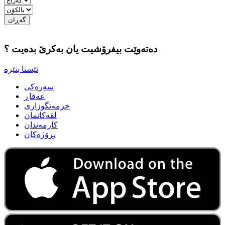
دەتەوێت بیفرۆشیت یان بەكرێ بدەیت ؟
سه‌ره‌کی
عه‌قاڕ
خزمه‌تگوزاری
لقه‌كانمان
كارمه‌ندان
پڕۆژه‌كان