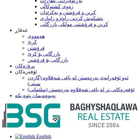
بەڕێوەبردنی عقاڕات
زەوی کشتوکاڵی
كڕين و فرۆشتن و به‌كرێدان
پێشکەش کردنی راوێژو زانیاری
کڕین و فرۆشتنی مولکی بازرگانی
عه‌قاڕ
هه‌مووی
کرێ
فرۆشتن
بازرگانی بۆ كرێ
بازرگانی بۆ فرۆشتن
پڕۆژه‌كان
ئۆفەرەکان
ئەو ئۆفەرانەی بەردەستن لە با‌غی شەقلاوە (گاردن
سیتی)
ئۆفەرەکانی تر لە باغی شەقلاوە بەردەستن (سلێمانی)
په‌یوه‌ندیمان پێوه‌ بکه
English