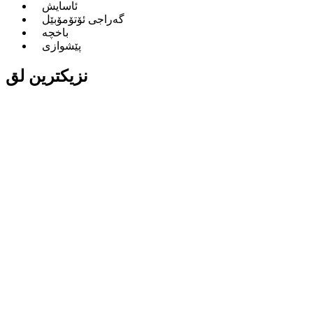
ئاسایش
گەراجی ئۆتۆمۆبێل
باخچە
پێشوازی
نزیكترین لق