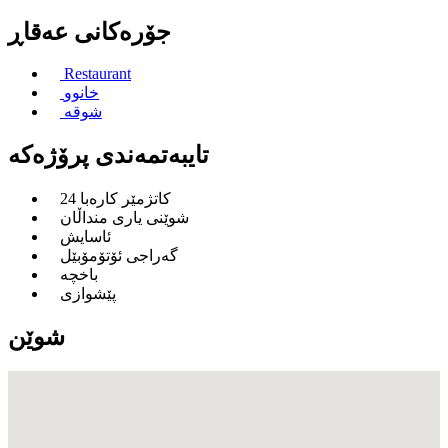
جۆره‌كانی عه‌قاڕ
Restaurant
خانوو
شوقە
تایبەتمەندی پرۆژەكە
24 کاتژمێر کارەبا
شوێنی یاری منداڵان
ئاسایش
گەراجی ئۆتۆمۆبێل
باخچە
پێشوازی
شوێن