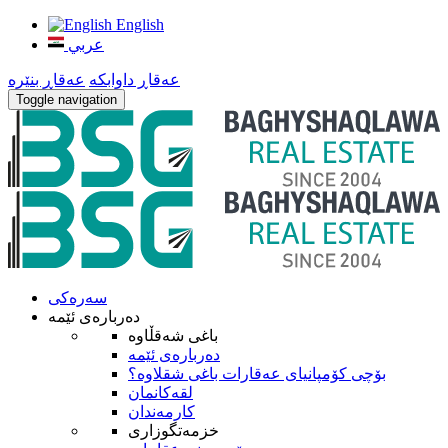
English
عربي
عه‌قاڕ داوابكه
عه‌قاڕ بنێره
Toggle navigation
سه‌ره‌کی
ده‌رباره‌ی ئێمه
باغی شەقڵاوە
ده‌رباره‌ی ئێمه
بۆچى كۆمپانياى عەقارات باغی شقلاوە؟
لقه‌كانمان
كارمه‌ندان
خزمه‌تگوزاری