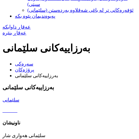
سیتی)
ئۆفەرەکانی تر لە باغی شەقلاوە بەردەستن (سلێمانی)
په‌یوه‌ندیمان پێوه‌ بکه
عه‌قاڕ داوابكه
عه‌قاڕ بنێره
بەرزاییەکانی سلێمانی
سه‌ره‌کی
پرۆژەکان
بەرزاییەکانی سلێمانی
بەرزاییەکانی سلێمانی
سلێمانی
ناونیشان
سلێمانی هەواری شار