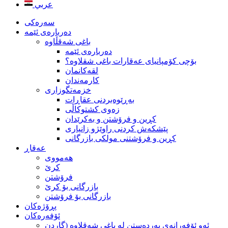
عربي
سه‌ره‌کی
ده‌رباره‌ی ئێمه
باغی شەقڵاوە
ده‌رباره‌ی ئێمه
بۆچى كۆمپانياى عەقارات باغی شقلاوە؟
لقه‌كانمان
كارمه‌ندان
خزمه‌تگوزاری
بەڕێوەبردنی عقاڕات
زەوی کشتوکاڵی
كڕين و فرۆشتن و به‌كرێدان
پێشکەش کردنی راوێژو زانیاری
کڕین و فرۆشتنی مولکی بازرگانی
عه‌قاڕ
هه‌مووی
کرێ
فرۆشتن
بازرگانی بۆ كرێ
بازرگانی بۆ فرۆشتن
پڕۆژه‌كان
ئۆفەرەکان
ئەو ئۆفەرانەی بەردەستن لە با‌غی شەقلاوە (گاردن