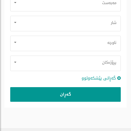
مه‌به‌ست
شار
ناوچە
پڕۆژه‌كان
گه‌ڕانی پێشكه‌وتوو