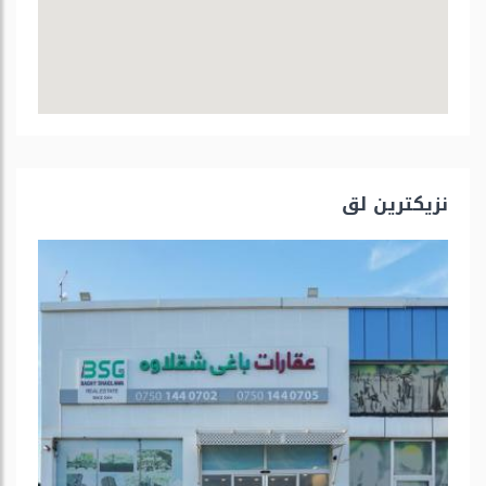
نزیكترین لق