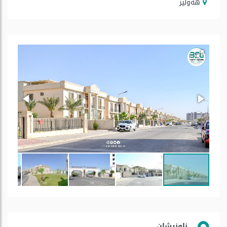
هه‌ولێر
ناونیشان