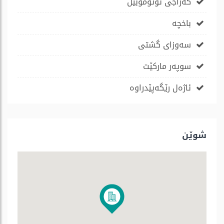
گەراجی ئۆتۆمۆبێل
باخچە
سەوزای گشتی
سوپەر مارکێت
ئاژەل رێگەپێدراوە
شوێن