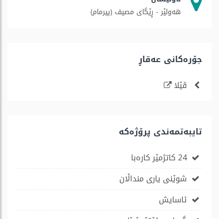
هەولێر - ڕێگای مصیف (پیرمام)
جۆره‌كانی عه‌قاڕ
ڤێلا
تایبەتمەندی پرۆژەكە
24 کاتژمێر کارەبا
شوێنی یاری منداڵان
ئاسایش