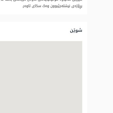
پڕۆژەی نیشتەجێبوون وەک سکای تاوەر.
شوێن