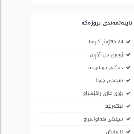
تایبەتمەندی پرۆژەكە
24 کاتژمێر کارەبا
ژووری جل گۆڕین
دەکتی موبەریدە
متبەخی جودا
بۆری غازی راكێشراو
ئینتەرنێت
سپلیتی هەلواسراو
ئاسایش