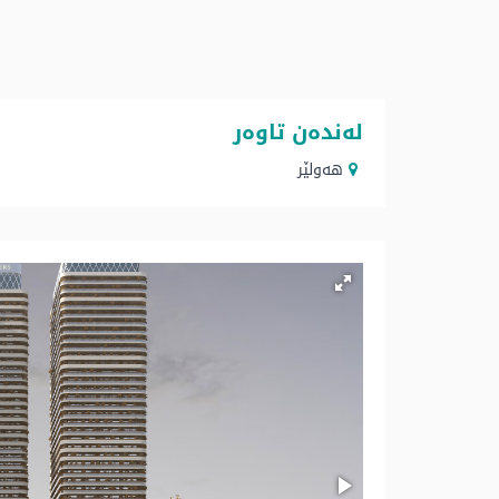
لەندەن تاوەر
هه‌ولێر