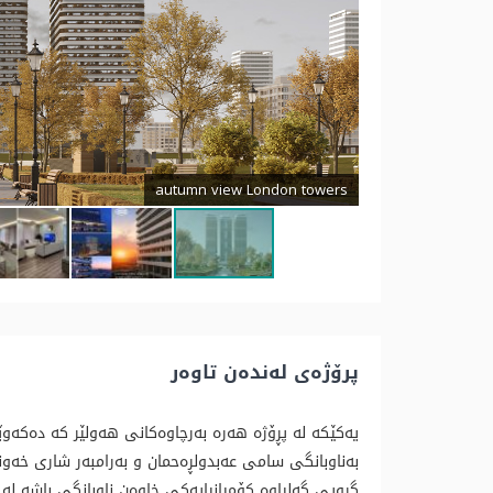
autumn view London towers
پرۆژەی لەندەن تاوەر
یەکێکە لە پڕۆژە هەرە بەرچاوەکانی هەولێر کە دەکەوێ
بەناوبانگی سامی عەبدولڕەحمان و بەرامبەر شاری خەون
گروپی گەلیاوە کۆمپانیایەکی خاوەن ناوبانگی باشە لە ب