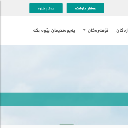
عه‌قاڕ داوابكه
عه‌قاڕ بنێره
ه‌كان
ئۆفەرەکان
په‌یوه‌ندیمان پێوه‌ بکه