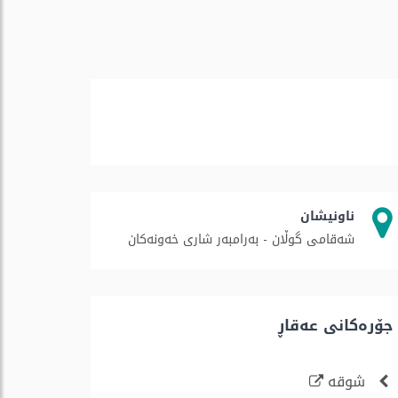
ناونیشان
شەقامی گوڵان - بەرامبەر شاری خەونەکان
جۆره‌كانی عه‌قاڕ
شوقە