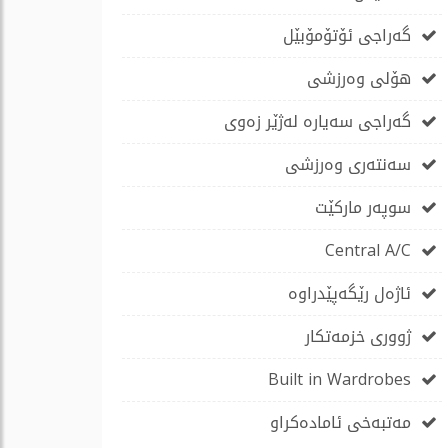
گەراجی ئۆتۆمۆبێل
هۆلی وەرزشی
گەراجی سەیارە لەژێر زەوی
سەنتەری وەرزشی
سوپەر مارکێت
Central A/C
ئاژەل رێگەپێدراوە
ژووری خزمەتکار
Built in Wardrobes
مەتبەخی ئامادەکراو