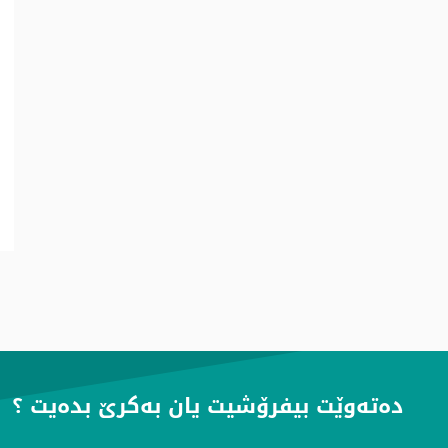
دەتەوێت بیفرۆشیت یان بەكرێ بدەیت ؟