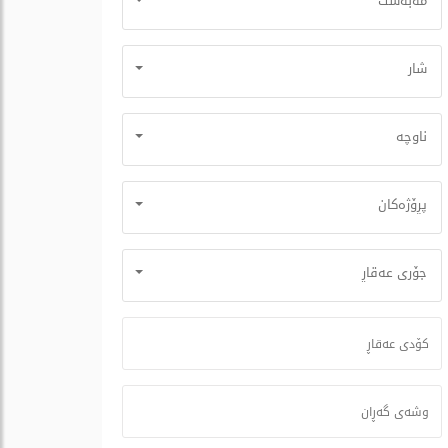
مه‌به‌ست
شار
ناوچە
پڕۆژه‌كان
جۆری عه‌قاڕ