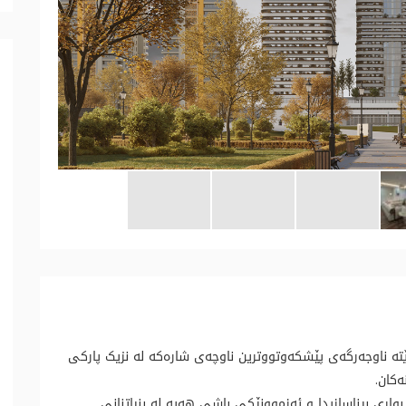
تە ناوجەرگەی پێشکەوتووترین ناوچەی شارەکە لە نزیک پارکی
ەکان.
واری بیناسازیدا و ئەزموونێکی باشی هەیە لە بنیاتنانی