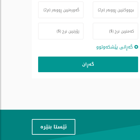
گه‌ڕانی پێشكه‌وتوو
ئێستا بنێره‌