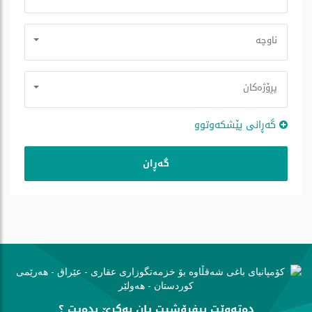
ناوچە
پڕۆژه‌كان
گه‌ڕانی پێشكه‌وتوو
دەتەوێت بیفرۆشیت یان بەكرێ بدەیت ؟