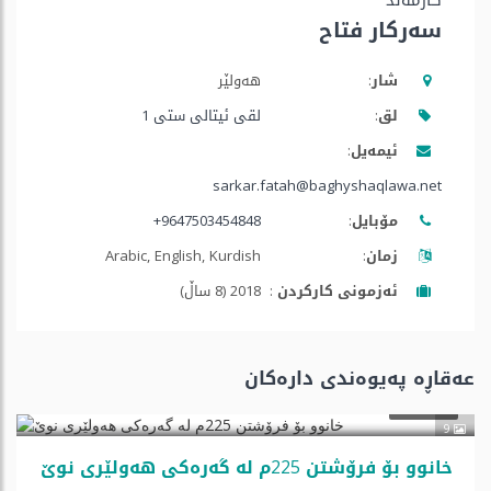
کارمەند
سەرکار فتاح
شار:
هه‌ولێر
لق:
لقی ئیتالی ستی 1
ئیمه‌یل:
sarkar.fatah@baghyshaqlawa.net
مۆبایل:
+9647503454848
زمان:
Arabic, English, Kurdish
ئه‌زمونی كاركردن :
2018 (8 ساڵ)
عەقاڕە پەیوەندی دارەكان
$210,000
فرۆشتن
9
خانوو بۆ فرۆشتن 225م لە گەرەکی هەولێری نوێ