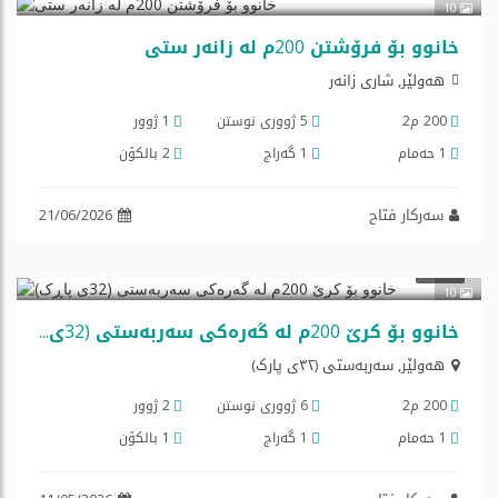
10
خانوو بۆ فرۆشتن 200م لە زانەر ستی
هه‌ولێر, شاری زانەر
200 م2
5 ژووری نوستن
1 ژوور
1 حەمام
1 گه‌راج
2 بالكۆن
سەرکار فتاح
21/06/2026
$700
کرێ
10
خانوو بۆ کرێ 200م لە گەرەکی سەربەستی (32ی پاڕک)
هه‌ولێر
,
سەربەستی (٣٢ی پارک)
200 م2
6 ژووری نوستن
2 ژوور
1 حەمام
1 گه‌راج
1 بالكۆن