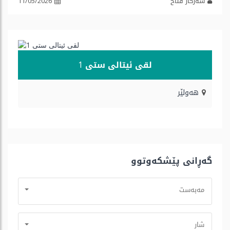
سەرکار فتاح
11/05/2026
لقی ئیتالی ستی 1
هه‌ولێر
گه‌ڕانی پێشكه‌وتوو
مه‌به‌ست
شار