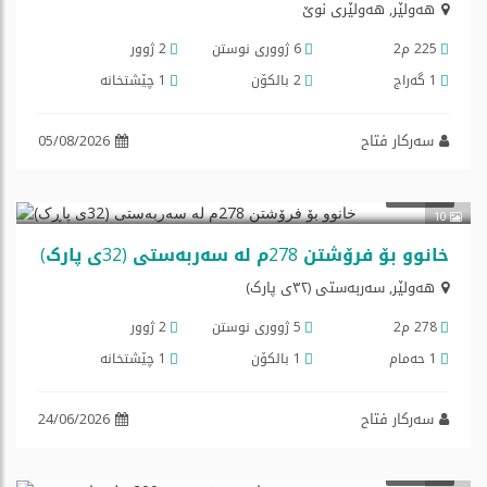
هه‌ولێر
,
هەولێری نوێ
225 م2
6 ژووری نوستن
2 ژوور
1 گه‌راج
2 بالكۆن
1 چێشتخانه‌
سەرکار فتاح
05/08/2026
$290,000
فرۆشتن
10
خانوو بۆ فرۆشتن 278م لە سەربەستی (32ی پاڕک)
هه‌ولێر
,
سەربەستی (٣٢ی پارک)
278 م2
5 ژووری نوستن
2 ژوور
1 حەمام
1 بالكۆن
1 چێشتخانه‌
سەرکار فتاح
24/06/2026
$245,000
فرۆشتن