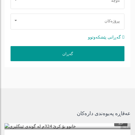
ناوچە
پڕۆژه‌كان
گه‌ڕانی پێشكه‌وتوو
عەقاڕە پەیوەندی دارەكان
$1,400
کرێ
10