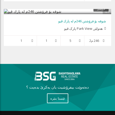
فرۆشتن
10
شوقە بۆ فرۆشتن 246م لە پارك ڤیو
هه‌ولێر, Park View پارک ڤیو
246 م2
5
1
1
دەتەوێت بیفرۆشیت یان بەكرێ بدەیت ؟
ئێستا بنێره‌