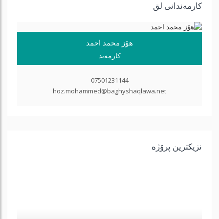
كارمه‌ندانی لق
هۆز محمد احمد
کارمەند
07501231144
hoz.mohammed@baghyshaqlawa.net
نزیكترین پرۆژه‌