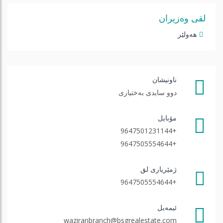
لقی وەزیران
هه‌ولێر
ناونیشان
دوو سایدی بەختیاری
مۆبایل
+9647501231144
+9647505554644
ژمێریاری لق
+9647505554644
ئیمه‌یل
waziranbranch@bsgrealestate.com