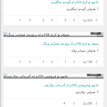
خانوو بۆ كرێ 324م لە گوندی ئینگلیزی
هه‌ولێر, گوندی ئینگلیزی
324 م2
5
2
1
کرێ
5
شوقە بۆ کرێ 108م لە پرۆژەی ئێمپایەر وینگ
هه‌ولێر, ئیمپایر وۆلد
108 م2
1
1
1
فرۆشتن
10
خانوو بۆ فرۆشتن 200م لە گەرەکی دۆلاراوە
هه‌ولێر
,
دۆلاراوە
200 م2
4