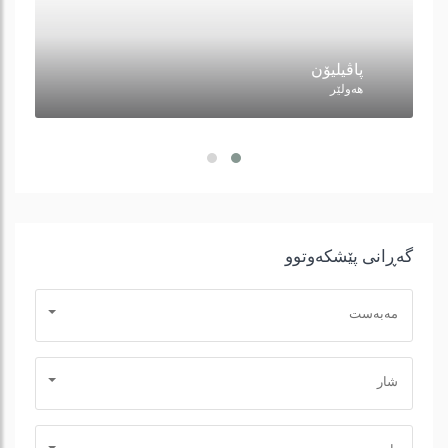
پاڤیلیۆن
هه‌ولێر
گه‌ڕانی پێشكه‌وتوو
مه‌به‌ست
شار