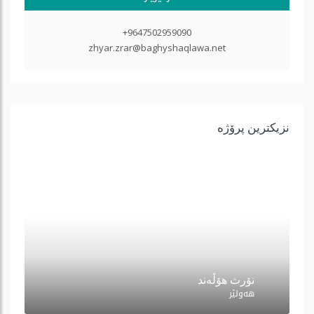
+9647502959090
zhyar.zrar@baghyshaqlawa.net
نزیكترین پرۆژه‌
نۆرث هۆڵەند
هه‌ولێر