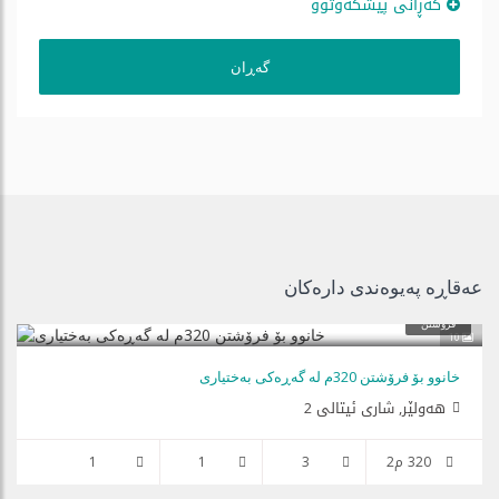
گه‌ڕانی پێشكه‌وتوو
عەقاڕە پەیوەندی دارەكان
فرۆشتن
10
خانوو بۆ فرۆشتن 320م لە گەڕەکی بەختیاری
هه‌ولێر, شاری ئیتالی 2
320 م2
3
1
1