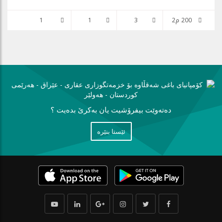
200 م2
3
1
1
دەتەوێت بیفرۆشیت یان بەكرێ بدەیت ؟
ئێستا بنێره‌