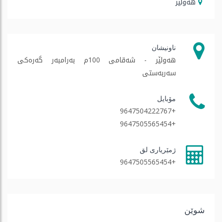
هه‌ولێر
ناونیشان
هەولێر - شەقامی 100م بەرامبەر گەرەکی
سەربەستی
مۆبایل
+9647504222767
+9647505565454
ژمێریاری لق
+9647505565454
شوێن