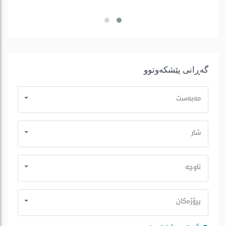
گه‌ڕانی پێشكه‌وتوو
مه‌به‌ست
شار
ناوچە
پڕۆژه‌كان