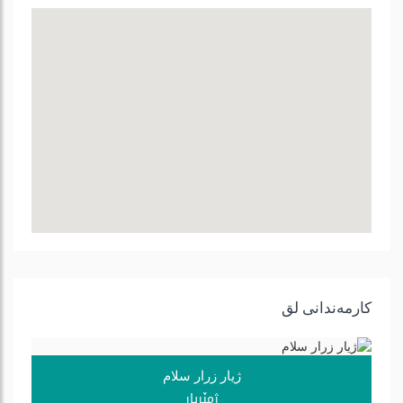
كارمه‌ندانی لق
ژیار زرار سلام
ژمێریار