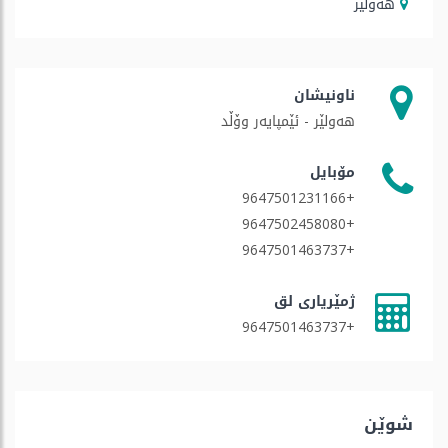
هه‌ولێر
ناونیشان
هەولێر - ئێمپایەر وۆڵد
مۆبایل
+9647501231166
+9647502458080
+9647501463737
ژمێریاری لق
+9647501463737
شوێن