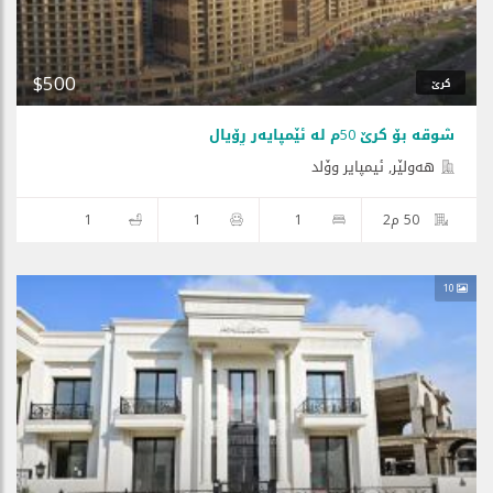
$500
کرێ
شوقە بۆ کرێ 50م لە ئێمپایەر ڕۆیال
هه‌ولێر, ئیمپایر وۆلد
50 م2
1
1
1
10