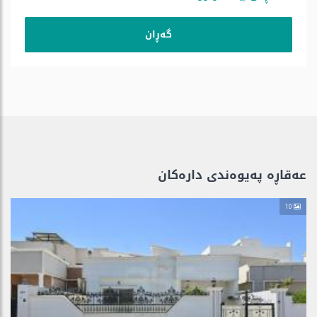
عەقاڕە پەیوەندی دارەكان
10