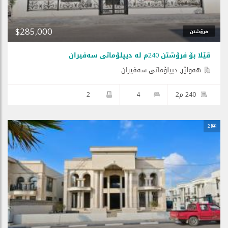
$285,000
فرۆشتن
ڤێلا بۆ فرۆشتن 240م لە دیپلۆماتی سەفیران
هه‌ولێر, دیپلۆماتی سەفیران
240 م2
4
2
2