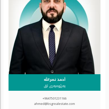
أحمد نصرالله
بەرێوەبەری لق
+9647501231166
ahmed@bsgrealestate.com