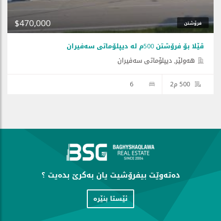
$470,000
فرۆشتن
ڤێلا بۆ فرۆشتن 500م لە دیپلۆماتی سەفیران
هه‌ولێر, دیپلۆماتی سەفیران
500 م2
6
دەتەوێت بیفرۆشیت یان بەكرێ بدەیت ؟
ئێستا بنێره‌