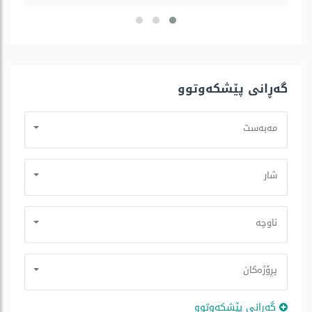
گه‌ڕانی پێشكه‌وتوو
مه‌به‌ست
شار
ناوچە
پڕۆژه‌كان
گه‌ڕانی پێشكه‌وتوو