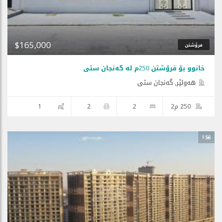
$165,000
فرۆشتن
خانوو بۆ فرۆشتن 250م لە گەنجان ستی
هه‌ولێر, گەنجان ستی
250 م2
2
2
1
9