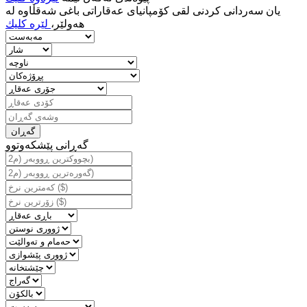
يان سه‌ردانى كردنى لقى كۆمپانياى عه‌قاراتى باغى شه‌قڵاوه‌ له‌
هه‌ولێر،
لێره‌ كليك
گه‌ڕانی پێشكه‌وتوو