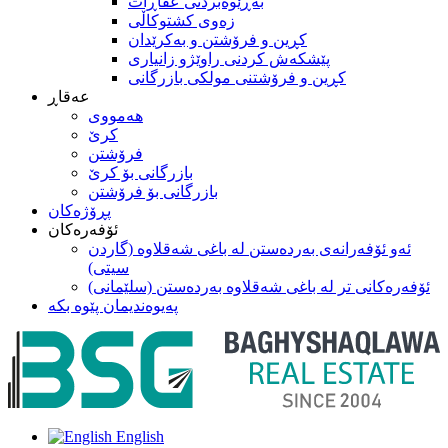
بەڕێوەبردنی عقاڕات
زەوی کشتوکاڵی
كڕين و فرۆشتن و به‌كرێدان
پێشکەش کردنی راوێژو زانیاری
کڕین و فرۆشتنی مولکی بازرگانی
عه‌قاڕ
هه‌مووی
کرێ
فرۆشتن
بازرگانی بۆ كرێ
بازرگانی بۆ فرۆشتن
پڕۆژه‌كان
ئۆفەرەکان
ئەو ئۆفەرانەی بەردەستن لە با‌غی شەقلاوە (گاردن
سیتی)
ئۆفەرەکانی تر لە باغی شەقلاوە بەردەستن (سلێمانی)
په‌یوه‌ندیمان پێوه‌ بکه
English