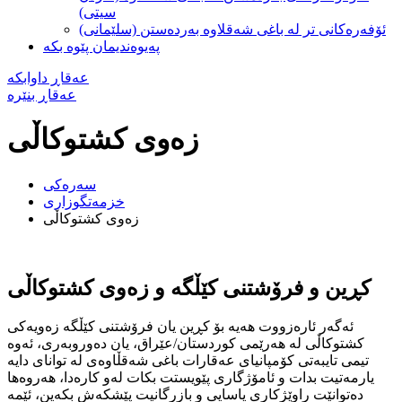
سیتی)
ئۆفەرەکانی تر لە باغی شەقلاوە بەردەستن (سلێمانی)
په‌یوه‌ندیمان پێوه‌ بکه
عه‌قاڕ داوابكه
عه‌قاڕ بنێره
زەوی کشتوکاڵی
سه‌ره‌کی
خزمه‌تگوزاری
زەوی کشتوکاڵی
كڕین و فرۆشتنى كێڵگه‌ و زه‌وى كشتوكاڵى
ئه‌گه‌ر ئاره‌زووت هه‌يه‌ بۆ كڕين يان فرۆشتنى كێڵگه‌ زه‌ويه‌كى
کشتوكاڵى له‌ هه‌رێمى كوردستان/عێراق، يان ده‌وروبه‌رى، ئه‌وه‌
تيمى تايبه‌تى كۆمپانياى عه‌قارات باغى شه‌قڵاوه‌ى له‌ تواناى دايه‌
يارمه‌تيت بدات و ئامۆژگارى پێويستت بكات له‌و كاره‌دا، هه‌روه‌ها
ده‌توانێت راوێژكارى ياسايى و بازرگانيت پێشكه‌ش بكه‌ين، ئێمه‌