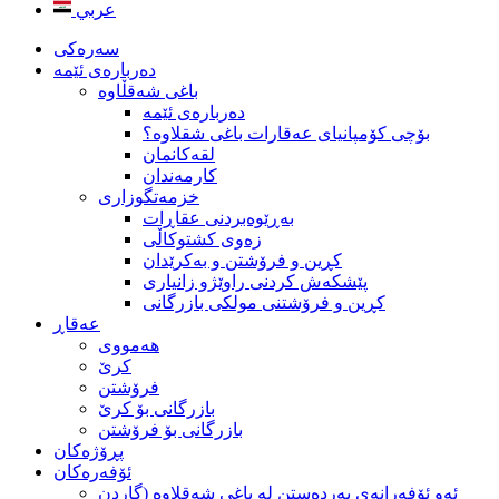
عربي
سه‌ره‌کی
ده‌رباره‌ی ئێمه
باغی شەقڵاوە
ده‌رباره‌ی ئێمه
بۆچى كۆمپانياى عەقارات باغی شقلاوە؟
لقه‌كانمان
كارمه‌ندان
خزمه‌تگوزاری
بەڕێوەبردنی عقاڕات
زەوی کشتوکاڵی
كڕين و فرۆشتن و به‌كرێدان
پێشکەش کردنی راوێژو زانیاری
کڕین و فرۆشتنی مولکی بازرگانی
عه‌قاڕ
هه‌مووی
کرێ
فرۆشتن
بازرگانی بۆ كرێ
بازرگانی بۆ فرۆشتن
پڕۆژه‌كان
ئۆفەرەکان
ئەو ئۆفەرانەی بەردەستن لە با‌غی شەقلاوە (گاردن