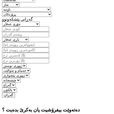
گه‌ڕانی پێشكه‌وتوو
دەتەوێت بیفرۆشیت یان بەكرێ بدەیت ؟