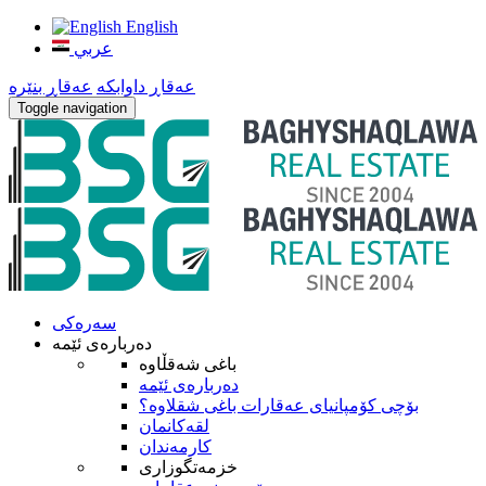
English
عربي
عه‌قاڕ داوابكه
عه‌قاڕ بنێره
Toggle navigation
سه‌ره‌کی
ده‌رباره‌ی ئێمه
باغی شەقڵاوە
ده‌رباره‌ی ئێمه
بۆچى كۆمپانياى عەقارات باغی شقلاوە؟
لقه‌كانمان
كارمه‌ندان
خزمه‌تگوزاری