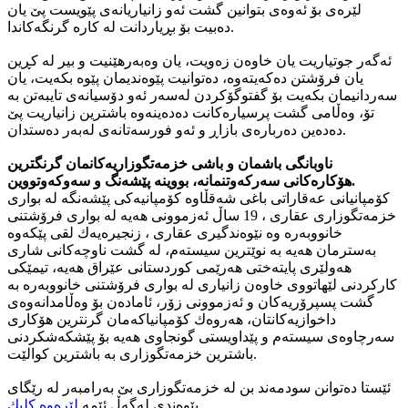
لێره‌ى بۆ ئه‌وه‌ى بتوانين گشت ئه‌و زانياريانه‌ى پێويست پێ يان
ده‌بيت بۆ بڕياردانت له‌ كاره‌ گرنگه‌كاندا.
ئه‌گه‌ر جوتياريت يان خاوه‌ن زه‌ويت، يان وه‌به‌رهێنيت و بير له‌ كڕين
يان فرۆشتن ده‌كه‌يته‌وه‌، ده‌توانيت پێوه‌نديمان پێوه‌ بكه‌يت، يان
سه‌ردانيمان بكه‌يت بۆ گفتوگۆكردن له‌سه‌ر ئه‌و دۆسيانه‌ى تايبه‌تن به‌
تۆ، وه‌ڵامى گشت پرسياره‌كانت ده‌ده‌ينه‌وه‌ باشترين زانياريت پێ
ده‌ده‌ين ده‌رباره‌ى بازاڕ و ئه‌و فورسه‌تانه‌ى له‌به‌ر ده‌ستدان.
ناوبانگى باشمان و باشى خزمه‌تگوزاريه‌كانمان گرنگترين
هۆكاره‌كانى سه‌ركه‌وتنمانه‌، بووينه‌ پێشه‌نگ و سه‌وكه‌وتووين.
كۆمپانيانى عه‌قاراتى باغى شه‌قڵاوه‌ كۆمپانيه‌كى پێشه‌نگه‌ له‌ بوارى
خزمەتگوزاری عقاری ، 19 ساڵ ئه‌زموونى هه‌يه‌ له‌ بوارى فرۆشتنى
خانووبه‌ره‌ وە نێوەندگیری عقاری ، زنجيره‌يه‌ك لقى پێكه‌وه‌
به‌سترمان هه‌يه‌ به‌ نوێترين سيسته‌م، له‌ گشت ناوچه‌كانى شارى
هه‌ولێرى پايته‌ختى هه‌رێمى كوردستانى عێراق هه‌يه‌، تيمێكى
كاركردنى لێهاتووى خاوه‌ن زانيارى له‌ بوارى فرۆشتنى خانووبه‌ره‌ به‌
گشت پسپرۆريه‌كان و ئه‌زموونى زۆر، ئاماده‌ن بۆ وه‌ڵامدانه‌وه‌ى
داخوازيه‌كانتان، هه‌روه‌ك كۆمپانياكه‌مان گرنترين هۆكارى
سه‌رچاوه‌ى سيسته‌م و پێداويستى گونجاوى هه‌يه‌ بۆ پێشكه‌شكردنى
باشترين خزمه‌تگوزارى به‌ باشترين كوالێت.
ئێستا ده‌توانن سودمه‌ند بن له‌ خزمه‌تگوزارى بێ به‌رامبه‌ر له‌ رێگاى
پێوه‌ندى له‌گه‌ڵ ئێمه‌
لێره‌وه‌ كليك