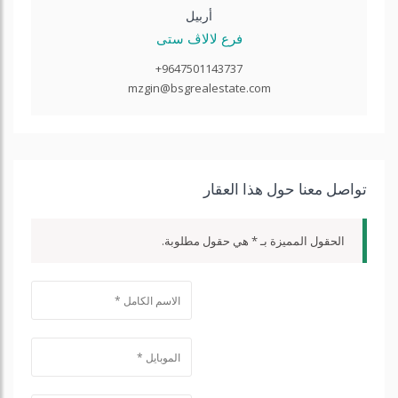
أربيل
فرع لالاڤ ستی
+9647501143737
mzgin@bsgrealestate.com
تواصل معنا حول هذا العقار
الحقول المميزة بـ * هي حقول مطلوبة.