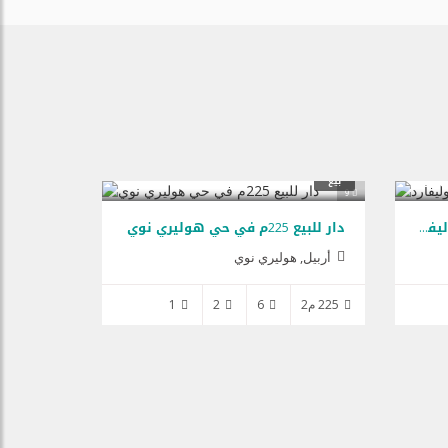
$210,000
$240
بيع
9
شقة للبيع 220م في مشروع بولیفارد
دار للبيع 225م في حي هولیري نوي
أربيل
,
هولیري نوي
225 م2
6
2
1