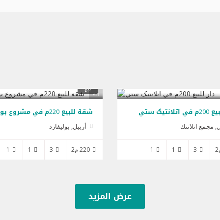
,000
$125,000
بيع
8
اتلانتیک ستي
ل, مجمع اتلانتك
أربيل, بولیفارد
3
1
1
220 م2
3
1
1
عرض المزيد