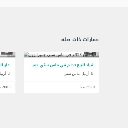
عقارات ذات صلة
بيع
بيع
9
1
1
فيلا للبیع 358م في ماس ستي جمیرا زون
دار للبيع 200م في 
أربيل, ماس ستي
أربي
358 م2
200 م2