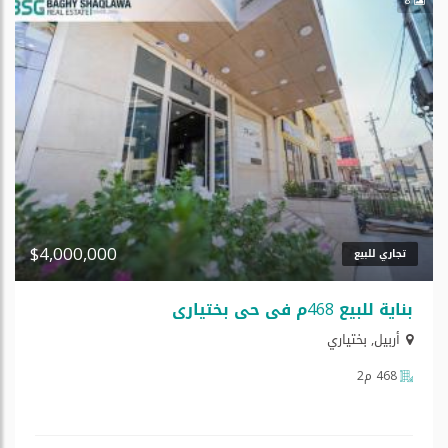
$4,000,000
تجاري للبيع
بنایة للبیع 468م في حي بختیاري
أربيل
,
بختياري
468 م2