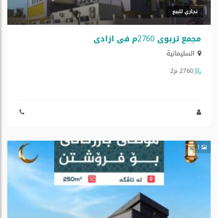
تجاري للبيع
مجمع تربوي 2760م في ازادي
السليمانية
2760 م2
1