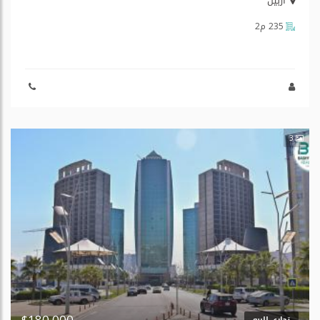
أربيل
235 م2
3
$180,000
تجاري للبيع