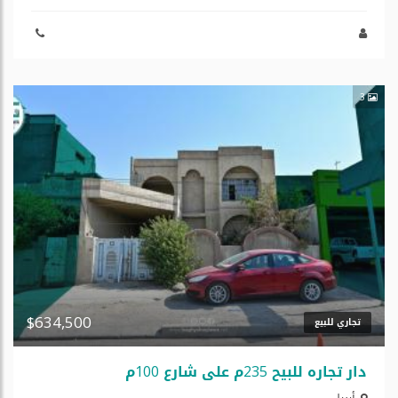
3
$634,500
تجاري للبيع
دار تجارە للبیح 235م علی شارع 100م