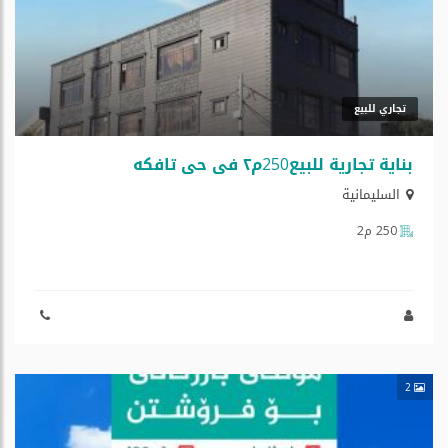
تجاري للبيع
بناية تجارية للبيع250م٢ في حي تافكه
السليمانية
250 م2
2