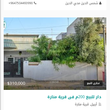
شمس الدين محي الدين
+9647504493990
4
$310,000
تجاري للبيع
دار للبیع 200م في قریة منارة
أربيل, قریة منارة