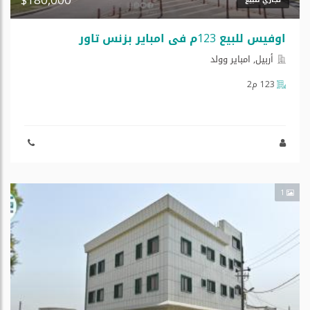
اوفیس للبیع 123م في امبایر بزنس تاور
أربيل, امبایر وولد
123 م2
1