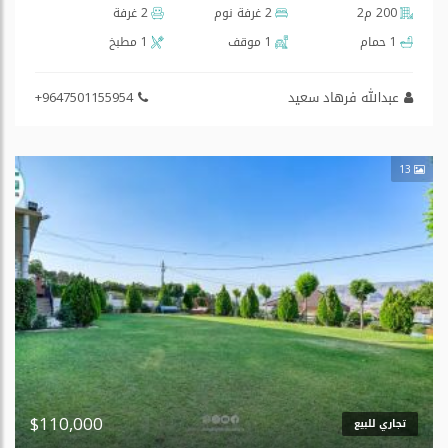
200 م2
2 غرفة نوم
2 غرفة
1 حمام
1 موقف
1 مطبخ
عبدالله فرهاد سعید
+9647501155954
13
$110,000
تجاري للبيع