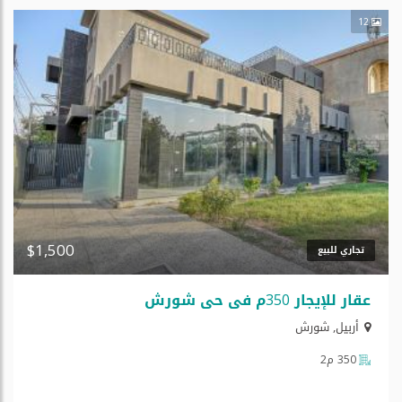
12
$1,500
تجاري للبيع
عقار للإیجار 350م في حي شورش
أربيل
,
شورش
350 م2