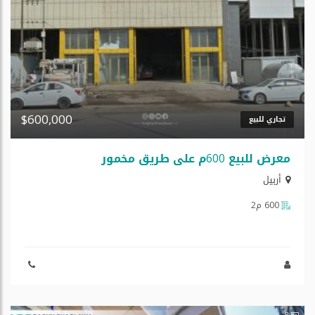
$600,000
تجاري للبيع
معرض للبیع 600م علی طریق مخمور
أربيل
600 م2
8