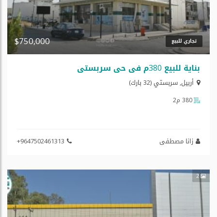
$750,000
تجاري للبيع
بنایة للبیع 380م في حي سربستي
أربيل
,
سربستي (32 بارك)
380 م2
زانا مصطفی
+9647502461313
2