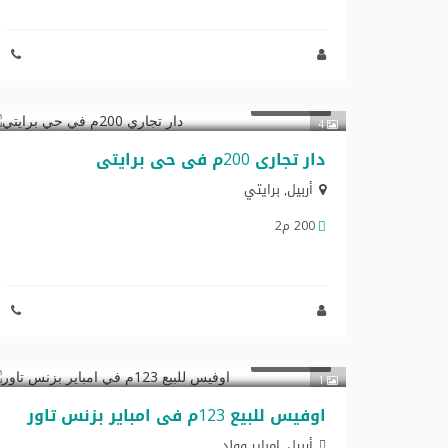
$320,000
تجاري للبيع
4
دار تجاري 200م في حي برایتي
أربيل
,
برايتي
200 م2
$184,500
تجاري للبيع
1
اوفیس للبیع 123م في امبایر بزنس تاور
أربيل, امبایر وولد