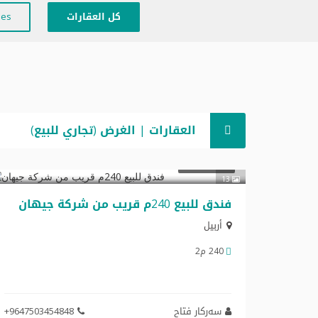
كل العقارات
ies
العقارات | الغرض (تجاري للبيع)
$1,750,000
تجاري للبيع
13
فندق للبیع 240م قریب من شرکة جیهان
أربيل
240 م2
سەرکار فتاح
+9647503454848