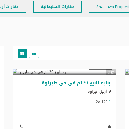
Shaqlawa Propert
عقارات السليمانية
عقارات أرب
$250,000
تجاري للبيع
3
بنایة للبیع 120م في حي طیراوة
أربيل
,
تیراوة
120 م2