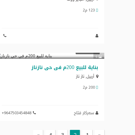
123 م2
$1,000,000
تجاري للبيع
6
بنایة للبیع 200م في حي نازناز
أربيل
,
ناز ناز
200 م2
سەرکار فتاح
+9647503454848