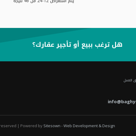
يتم استعراض
12-24
من
46
نتيجة
هل ترغب ببيع أو تأجير عقارك؟
ق العمل
info@baghy
s reserved | Powered by
Sitesown - Web Development & Design