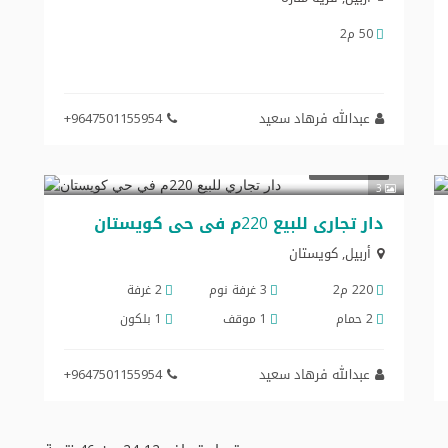
50 م2
عبدالله فرهاد سعید
+9647501155954
$280,000
تجاري للبيع
3
دار تجاري للبیع 220م في حي کویستان
أربيل
,
کویستان
220 م2
3 غرفة نوم
2 غرفة
2 حمام
1 موقف
1 بلكون
عبدالله فرهاد سعید
+9647501155954