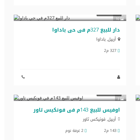
$245,250
تجاري للبيع
10
دار للبیع 327م في حي باداوا
أربيل
,
باداوا
327 م2
$157,300
تجاري للبيع
3
اوفیس للبیع 143م في فونکیس تاور
أربيل, فونیکس تاور
143 م2
2 غرفة نوم