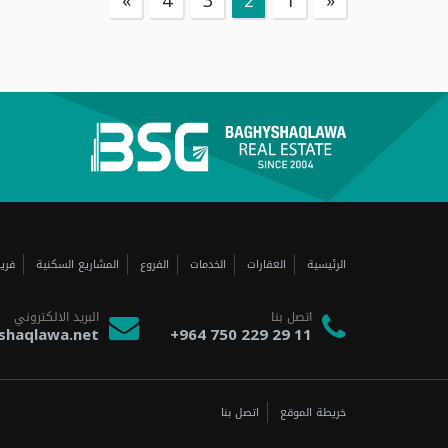
»
4
3
2
1
«
الرئيسية
العقارات
الخدمات
الفروع
المشاريع السكنية
فري
اتصل بنا
البريد الالكتروني
shaqlawa.net
+964 750 229 29 11
خريطة الموقع
اتصل بنا