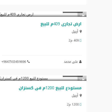
$572,600
تجاري للبيع
1
ارض تجاري 409م للبیع
أربيل
409 م2
علی محمد
+9647503459696
$300,000
تجاري للبيع
5
مستودع للبیع 1200م في کسنزان
أربيل
1200 م2