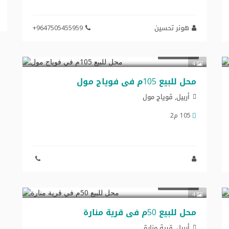
هونر تحسين
+9647505455959
$105,000
تجاري للبيع
4
محل للبيع 105م في فوياج مول
أربيل, ڤویاج مول
105 م2
$170,000
تجاري للبيع
4
محل للبیع 50م في قریة منارة
أربيل, قریة منارة