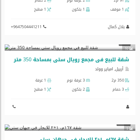
91 م2
2 غرفة نوم
2 حمام
1 موقف
1 بلكون
1 مطبخ
بلال کمال
+9647504441211
بيع
10
شقة للبيع في مجمع رويال ستي بمساحة 350 متر
أربيل, امبایر وولد
350 م2
3 غرفة نوم
1 غرفة
3 حمام
2 بلكون
1 مطبخ
إيجار
5
شقة ١٦٧م، ١+٢ للايجار في جيهان ستي