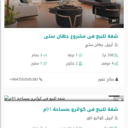
بيع
شقة للبیع فی مشروع جهان ستی
أربيل, جهان ستي
268 م2
1 غرفة
3 حمام
4 موقف
2 بلكون
1 مطبخ
صالح غفور
+9647503565383
$125,000
بيع
7
شقة للبيع في كواترو بمساحة 91م
أربيل, كواترو تاور