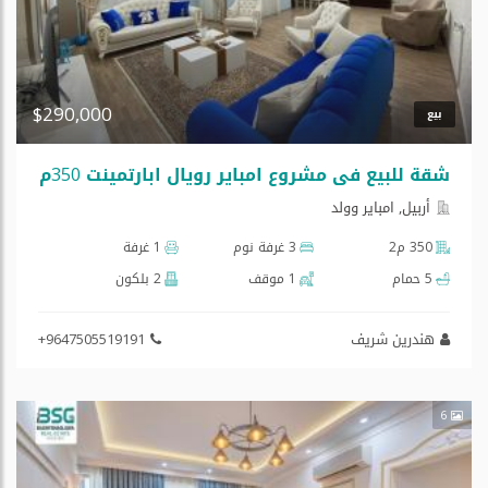
$290,000
بيع
شقة للبیع في مشروع امبایر رویال ابارتمینت 350م
أربيل, امبایر وولد
350 م2
3 غرفة نوم
1 غرفة
5 حمام
1 موقف
2 بلكون
هندرين شريف
+9647505519191
6