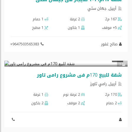
أربيل, جهان ستي
167 م2
2 غرفة
1 حمام
5+ موقف
1 بلكون
1 مطبخ
صالح غفور
+9647503565383
$174,250
بيع
7
شقة للبیع 170م في مشروع رامي تاور
أربيل, رامي تاورز
170 م2
2 غرفة نوم
1 غرفة
2 حمام
2 موقف
2 بلكون