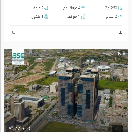
260 م2
4 غرفة نوم
2 غرفة
2 حمام
1 موقف
1 بلكون
16
$172,500
بيع