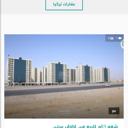
عقارات تركيا
4
1
بيع
شقە 83م للبیع فی لالاڤ ستی