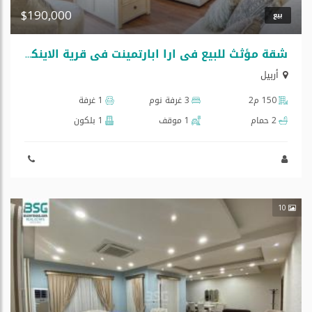
$190,000
بيع
شقة مؤثث للبيع في ارا ابارتمينت في قرية الاينكليزية 150م
أربيل
150 م2
3 غرفة نوم
1 غرفة
2 حمام
1 موقف
1 بلكون
10