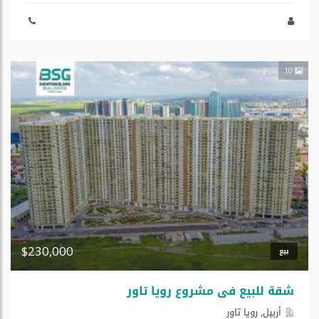
10
$230,000
بيع
شقة للبیع في مشروع رویا تاور
أربيل, رویا تاور