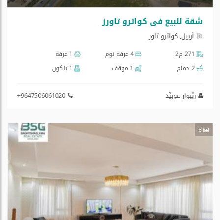
شقة للبیع في کواترو تاورز
أربيل, كواترو تاور
271 م2
4 غرفة نوم
1 غرفة
2 حمام
1 موقف
1 بلكون
رێبوار عوبێد
+9647506061020
8