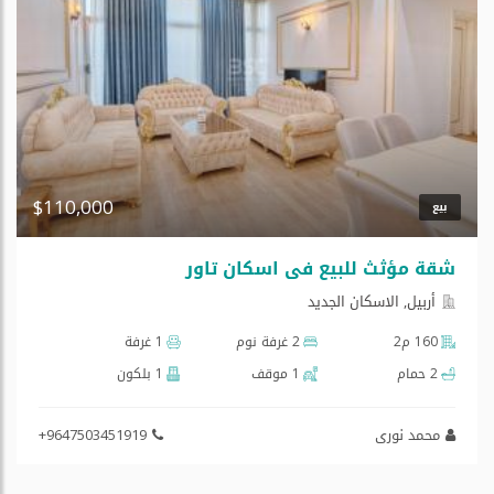
$110,000
بيع
شقة مؤثث للبیع في اسكان تاور
أربيل, الاسكان الجديد
160 م2
2 غرفة نوم
1 غرفة
2 حمام
1 موقف
1 بلكون
محمد نوری
+9647503451919