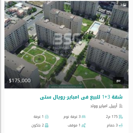
3
$175,000
بيع
شقة 3+1 للبیع فی امبایر-رویال ستی
أربيل, امبایر وولد
175 م2
3 غرفة نوم
1 غرفة
3 حمام
1 موقف
2 بلكون