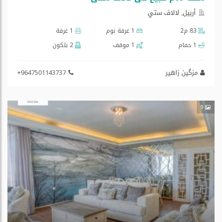
أربيل, لالاف ستي
83 م2
1 غرفة نوم
1 غرفة
1 حمام
1 موقف
2 بلكون
مزگین زاهیر
+9647501143737
9