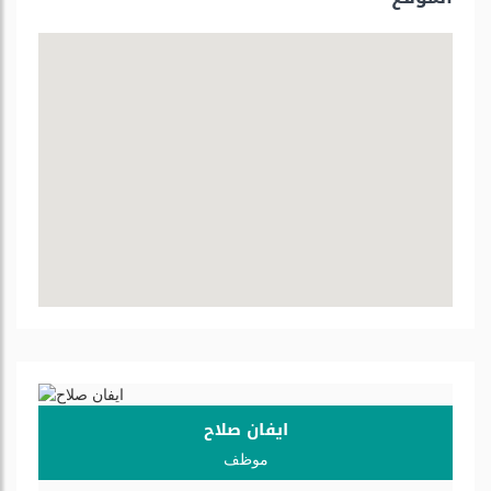
ايفان صلاح
موظف