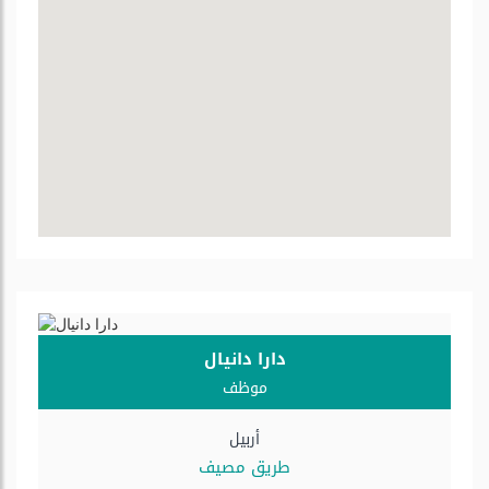
دارا دانیال
موظف
أربيل
طریق مصیف