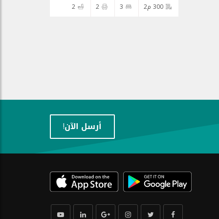
300 م2
3
2
2
أرسل الآن!