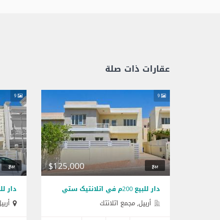
عقارات ذات صلة
9
9
$125,000
بيع
بيع
دار للبيع 200م في اتلانتیک ستي
دار للبيع 225م في ح
أربيل, مجمع اتلانتك
أربي