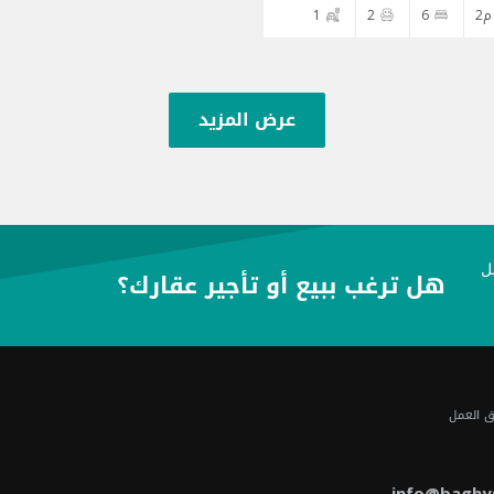
1
2
6
عرض المزيد
هل ترغب ببيع أو تأجير عقارك؟
ق العمل
info@baghy