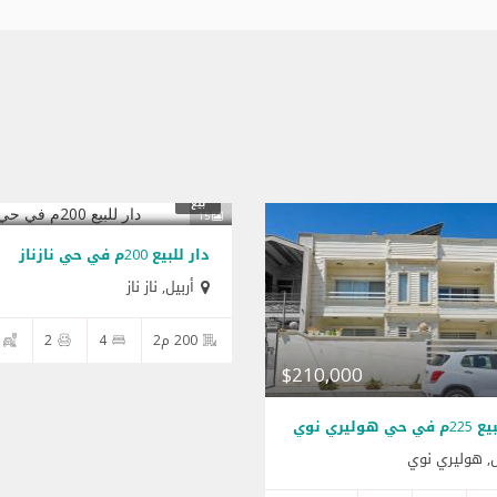
,000
بيع
15
دار للبيع 200م في حي نازناز
أربيل
,
ناز ناز
200 م2
4
2
$210,000
ي هولیري نوي
ل
,
هولیري نوي