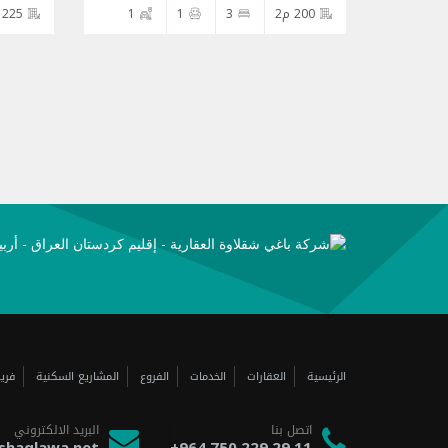
200 م2
3
1
1
225 م2
الرئيسية
العقارات
الخدمات
الفروع
المشاريع السكنية
فري
اتصل بنا
البريد الالكتروني
shaqlawa.net
+964 750 229 29 11