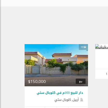
$280
10
1
$150,000
بيع
دار للبيع 300م في کلوبال ستي
أربيل, كلوبال ستي