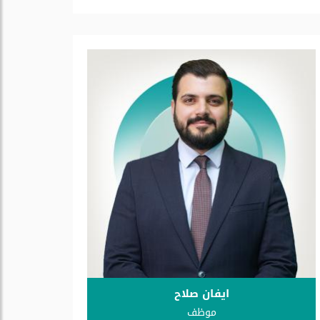
ايفان صلاح
موظف