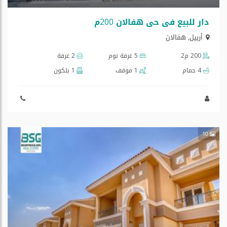
دار للبیع في حي هفالان 200م
أربيل
,
هفالان
200 م2
5 غرفة نوم
2 غرفة
4 حمام
1 موقف
1 بلكون
10