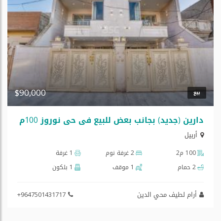
$90,000
بيع
دارین (جدید) بجانب بعض للبيع في حي نوروز 100م
أربيل
100 م2
2 غرفة نوم
1 غرفة
2 حمام
1 موقف
1 بلكون
أرام لطيف محي الدين
+9647501431717