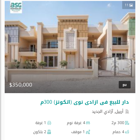
11
$350,000
بيع
دار للبیع في ازادي نوي (اتکونز) 300م
أربيل, آزادي الجديد
300 م2
4 غرفة نوم
1 غرفة
4 حمام
1 موقف
2 بلكون