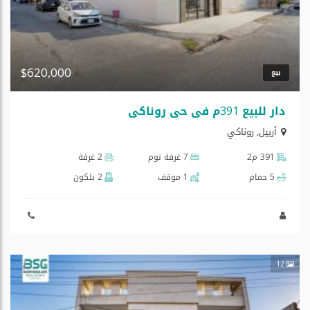
$620,000
بيع
دار للبیع 391م في حي روناكي
أربيل
,
روناکي
391 م2
7 غرفة نوم
2 غرفة
5 حمام
1 موقف
2 بلكون
12