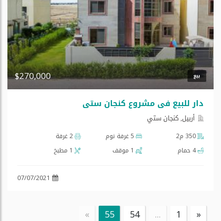
$270,000
بيع
دار للبیع فی مشروع كنجان ستي
أربيل, كنجان ستي
350 م2
5 غرفة نوم
2 غرفة
4 حمام
1 موقف
1 مطبخ
07/07/2021
»
55
54
...
1
«