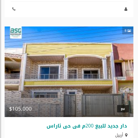
8
$105,000
بيع
دار جدید للبیع 200م في حي ئاراس
أربيل