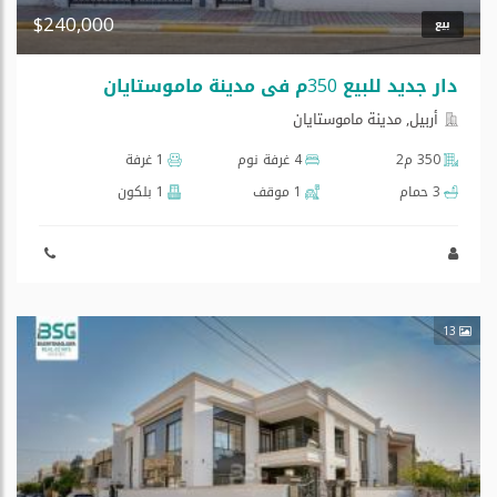
$240,000
بيع
دار جدید للبیع 350م في مدینة ماموستایان
أربيل, مدینة ماموستایان
350 م2
4 غرفة نوم
1 غرفة
3 حمام
1 موقف
1 بلكون
13