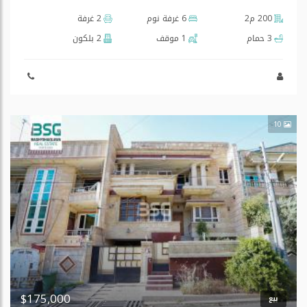
200 م2
6 غرفة نوم
2 غرفة
3 حمام
1 موقف
2 بلكون
10
$175,000
بيع