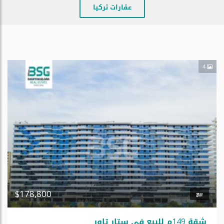
عقارات تركيا
4
$178,800
بيع
شقة 149م للبیع فی ستار تاور