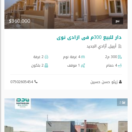
$360,000
بيع
دار للبیع 300م في ازادي نوي
أربيل, آزادي الجديد
300 م2
4 غرفة نوم
2 غرفة
4 حمام
1 موقف
2 بلكون
زیتو حسن حسین
07502605454
2