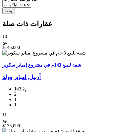
عقارات ذات صلة
10
بيع
$145,000
شقة للبيع 143م في مشروع إمباير سكوير
أربيل, امبایر وولد
143 م2
2
1
1
11
بيع
$135,000