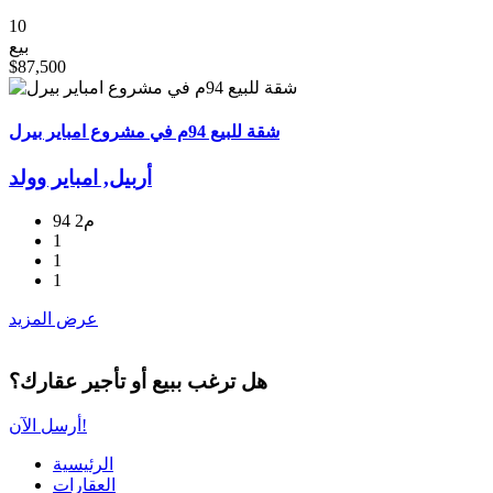
10
بيع
$87,500
شقة للبيع 94م في مشروع امبایر بیرل
أربيل, امبایر وولد
94 م2
1
1
1
عرض المزيد
هل ترغب ببيع أو تأجير عقارك؟
أرسل الآن!
الرئيسية
العقارات