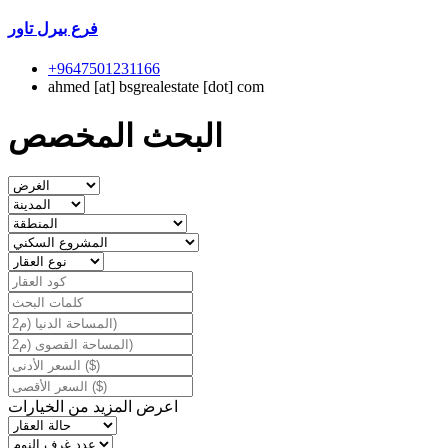
فرع بیرل تاور
+9647501231166
ahmed
[at]
bsgrealestate [dot] com
البحث المخصص
اعرض المزيد من الخيارات