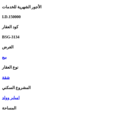
الأجور الشهرية للخدمات
I.D.150000
كود العقار
BSG-3134
الغرض
بيع
نوع العقار
شقة
المشروع السكني
امبایر وولد
المساحة