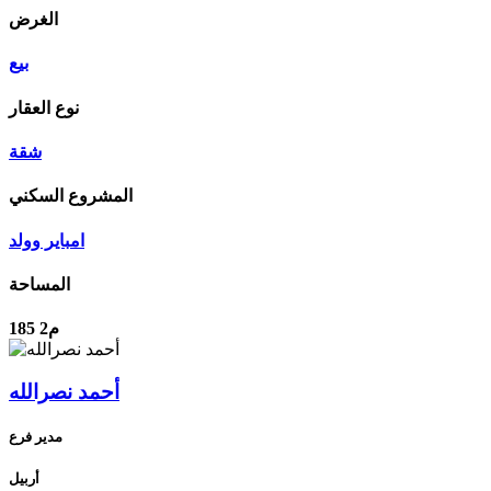
الغرض
بيع
نوع العقار
شقة
المشروع السكني
امبایر وولد
المساحة
185 م2
أحمد نصرالله
مدير فرع
أربيل