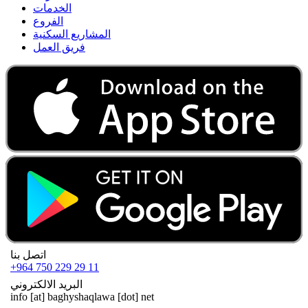
الخدمات
الفروع
المشاريع السكنية
فريق العمل
اتصل بنا
+964 750 229 29 11
البريد الالكتروني
info
[at]
baghyshaqlawa [dot] net