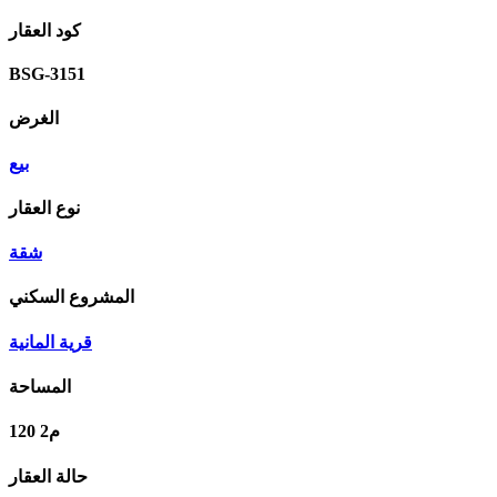
كود العقار
BSG-3151
الغرض
بيع
نوع العقار
شقة
المشروع السكني
قریة المانیة
المساحة
120 م2
حالة العقار