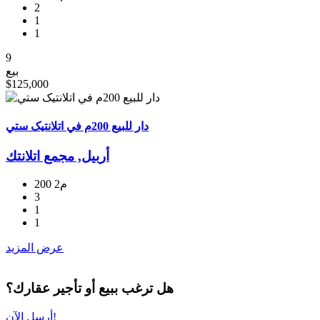
2
1
1
9
بيع
$125,000
دار للبيع 200م في اتلانتیک ستي
أربيل, مجمع اتلانتك
200 م2
3
1
1
عرض المزيد
هل ترغب ببيع أو تأجير عقارك؟
أرسل الآن!