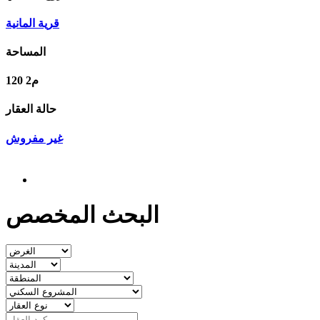
قریة المانیة
المساحة
120 م2
حالة العقار
غير مفروش
البحث المخصص