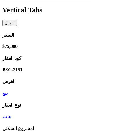
Vertical Tabs
السعر
$75,000
كود العقار
BSG-3151
الغرض
بيع
نوع العقار
شقة
المشروع السكني