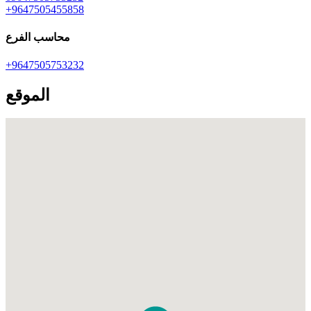
+9647505455858
محاسب الفرع
+9647505753232
الموقع