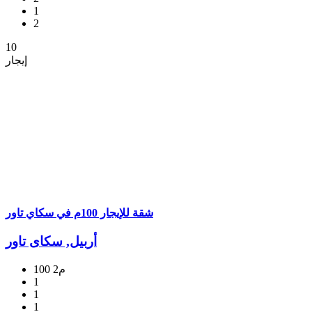
1
2
10
إيجار
شقة للإیجار 100م في سکاي تاور
أربيل, سکای تاور
100 م2
1
1
1