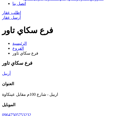
اتصل بنا
اطلب عقار
أرسل عقار
فرع سکاي تاور
الرئيسية
الفروع
فرع سکاي تاور
فرع سکاي تاور
أربيل
العنوان
اربیل - شارع 100م مقابل عینکاوة
الموبايل
09647505753232