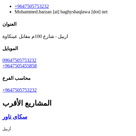
+9647505753232
Mohammed.barzan
[at]
baghyshaqlawa [dot] net
العنوان
اربیل - شارع 100م مقابل عینکاوة
الموبايل
09647505753232
+9647505455858
محاسب الفرع
+9647505753232
المشاريع الأقرب
سکای تاور
أربيل