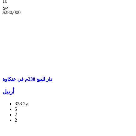
10
بيع
$280,000
دار للبيع 238م في عنکاوة
أربيل
328 م2
5
2
2